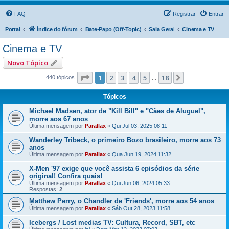
FAQ
Registrar
Entrar
Portal
Índice do fórum
Bate-Papo (Off-Topic)
Sala Geral
Cinema e TV
Cinema e TV
Novo Tópico
Página
1
de
18
1
2
3
4
5
18
Próximo
440 tópicos
…
Tópicos
Michael Madsen, ator de "Kill Bill" e "Cães de Aluguel",
morre aos 67 anos
Última mensagem por
Parallax
«
Qui Jul 03, 2025 08:11
Wanderley Tribeck, o primeiro Bozo brasileiro, morre aos 73
anos
Última mensagem por
Parallax
«
Qua Jun 19, 2024 11:32
X-Men '97 exige que você assista 6 episódios da série
original! Confira quais!
Última mensagem por
Parallax
«
Qui Jun 06, 2024 05:33
Respostas:
2
Matthew Perry, o Chandler de 'Friends', morre aos 54 anos
Última mensagem por
Parallax
«
Sáb Out 28, 2023 11:58
Icebergs / Lost medias TV: Cultura, Record, SBT, etc