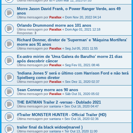
Última mensagem por
isi
«
Dom Mar 12, 2023 07:03
Morre Jason David Frank, o Power Ranger Verde, aos 49
anos
Última mensagem por
Parallax
«
Dom Nov 20, 2022 04:14
Orlando Drummond morre aos 101 anos
Última mensagem por
Parallax
«
Dom Ago 01, 2021 12:18
Respostas:
3
Richard Donner, diretor de 'Superman' e 'Máquina Mortífera'
morre aos 91 anos
Última mensagem por
Parallax
«
Seg Jul 05, 2021 11:55
Ex-astro mirim de 'Uma Galera do Barulho' morre 21 dias
após descobrir câncer
Última mensagem por
Parallax
«
Seg Fev 01, 2021 08:46
'Indiana Jones 5' será o último com Harrison Ford e não terá
Spielberg como diretor
Última mensagem por
Parallax
«
Sex Dez 11, 2020 02:37
Sean Connery morre aos 90 anos
Última mensagem por
Parallax
«
Sáb Out 31, 2020 05:02
THE BATMAN Trailer 2 -versao - Dublado 2021
Última mensagem por
santana
«
Sex Out 16, 2020 04:47
#Trailer MONSTER HUNTER - Official Trailer (HD)
Última mensagem por
santana
«
Sex Out 16, 2020 02:36
trailer final da black widow(marvel )
Última mensagem por
santana
«
Ter Out 13, 2020 11:00