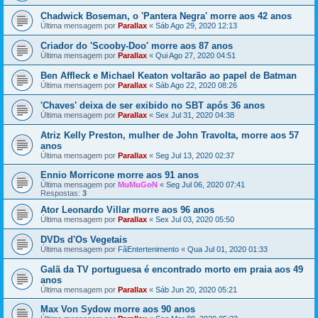
Chadwick Boseman, o 'Pantera Negra' morre aos 42 anos
Última mensagem por
Parallax
«
Sáb Ago 29, 2020 12:13
Criador do 'Scooby-Doo' morre aos 87 anos
Última mensagem por
Parallax
«
Qui Ago 27, 2020 04:51
Ben Affleck e Michael Keaton voltarão ao papel de Batman
Última mensagem por
Parallax
«
Sáb Ago 22, 2020 08:26
'Chaves' deixa de ser exibido no SBT após 36 anos
Última mensagem por
Parallax
«
Sex Jul 31, 2020 04:38
Atriz Kelly Preston, mulher de John Travolta, morre aos 57
anos
Última mensagem por
Parallax
«
Seg Jul 13, 2020 02:37
Ennio Morricone morre aos 91 anos
Última mensagem por
MuMuGoN
«
Seg Jul 06, 2020 07:41
Respostas:
3
Ator Leonardo Villar morre aos 96 anos
Última mensagem por
Parallax
«
Sex Jul 03, 2020 05:50
DVDs d'Os Vegetais
Última mensagem por
FãEntertenimento
«
Qua Jul 01, 2020 01:33
Galã da TV portuguesa é encontrado morto em praia aos 49
anos
Última mensagem por
Parallax
«
Sáb Jun 20, 2020 05:21
Max Von Sydow morre aos 90 anos