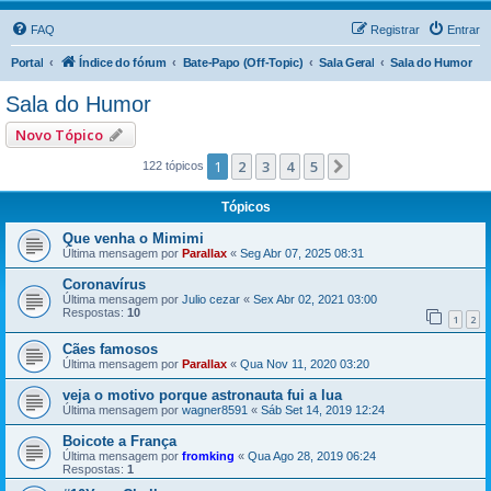
FAQ
Registrar
Entrar
Portal
Índice do fórum
Bate-Papo (Off-Topic)
Sala Geral
Sala do Humor
Sala do Humor
Novo Tópico
1
2
3
4
5
Próximo
122 tópicos
Tópicos
Que venha o Mimimi
Última mensagem por
Parallax
«
Seg Abr 07, 2025 08:31
Coronavírus
Última mensagem por
Julio cezar
«
Sex Abr 02, 2021 03:00
Respostas:
10
1
2
Cães famosos
Última mensagem por
Parallax
«
Qua Nov 11, 2020 03:20
veja o motivo porque astronauta fui a lua
Última mensagem por
wagner8591
«
Sáb Set 14, 2019 12:24
Boicote a França
Última mensagem por
fromking
«
Qua Ago 28, 2019 06:24
Respostas:
1