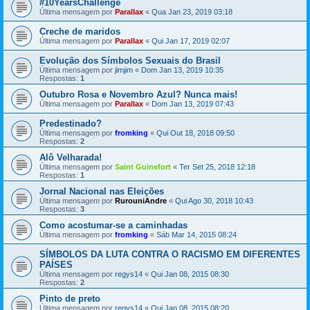
#10YearsChallenge
Última mensagem por
Parallax
«
Qua Jan 23, 2019 03:18
Creche de maridos
Última mensagem por
Parallax
«
Qui Jan 17, 2019 02:07
Evolução dos Símbolos Sexuais do Brasil
Última mensagem por
jimjim
«
Dom Jan 13, 2019 10:35
Respostas:
1
Outubro Rosa e Novembro Azul? Nunca mais!
Última mensagem por
Parallax
«
Dom Jan 13, 2019 07:43
Predestinado?
Última mensagem por
fromking
«
Qui Out 18, 2018 09:50
Respostas:
2
Alô Velharada!
Última mensagem por
Saint Guinefort
«
Ter Set 25, 2018 12:18
Respostas:
1
Jornal Nacional nas Eleições
Última mensagem por
RurouniAndre
«
Qui Ago 30, 2018 10:43
Respostas:
3
Como acostumar-se a caminhadas
Última mensagem por
fromking
«
Sáb Mar 14, 2015 08:24
SÍMBOLOS DA LUTA CONTRA O RACISMO EM DIFERENTES
PAÍSES
Última mensagem por
regys14
«
Qui Jan 08, 2015 08:30
Respostas:
2
Pinto de preto
Última mensagem por
regys14
«
Qui Jan 08, 2015 08:20