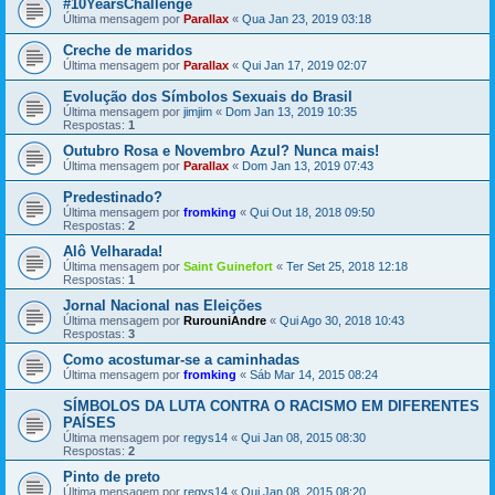
#10YearsChallenge
Última mensagem por
Parallax
«
Qua Jan 23, 2019 03:18
Creche de maridos
Última mensagem por
Parallax
«
Qui Jan 17, 2019 02:07
Evolução dos Símbolos Sexuais do Brasil
Última mensagem por
jimjim
«
Dom Jan 13, 2019 10:35
Respostas:
1
Outubro Rosa e Novembro Azul? Nunca mais!
Última mensagem por
Parallax
«
Dom Jan 13, 2019 07:43
Predestinado?
Última mensagem por
fromking
«
Qui Out 18, 2018 09:50
Respostas:
2
Alô Velharada!
Última mensagem por
Saint Guinefort
«
Ter Set 25, 2018 12:18
Respostas:
1
Jornal Nacional nas Eleições
Última mensagem por
RurouniAndre
«
Qui Ago 30, 2018 10:43
Respostas:
3
Como acostumar-se a caminhadas
Última mensagem por
fromking
«
Sáb Mar 14, 2015 08:24
SÍMBOLOS DA LUTA CONTRA O RACISMO EM DIFERENTES
PAÍSES
Última mensagem por
regys14
«
Qui Jan 08, 2015 08:30
Respostas:
2
Pinto de preto
Última mensagem por
regys14
«
Qui Jan 08, 2015 08:20