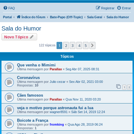
FAQ
Registrar
Entrar
Portal
Índice do fórum
Bate-Papo (Off-Topic)
Sala Geral
Sala do Humor
Sala do Humor
Novo Tópico
1
2
3
4
5
Próximo
122 tópicos
Tópicos
Que venha o Mimimi
Última mensagem por
Parallax
«
Seg Abr 07, 2025 08:31
Coronavírus
Última mensagem por
Julio cezar
«
Sex Abr 02, 2021 03:00
Respostas:
10
1
2
Cães famosos
Última mensagem por
Parallax
«
Qua Nov 11, 2020 03:20
veja o motivo porque astronauta fui a lua
Última mensagem por
wagner8591
«
Sáb Set 14, 2019 12:24
Boicote a França
Última mensagem por
fromking
«
Qua Ago 28, 2019 06:24
Respostas:
1