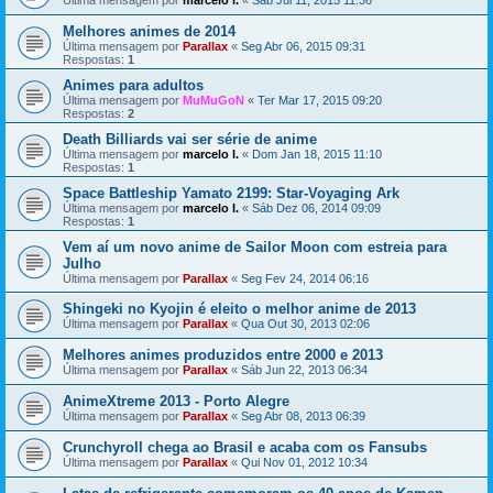
Última mensagem por
marcelo l.
«
Sáb Jul 11, 2015 11:36
Melhores animes de 2014
Última mensagem por
Parallax
«
Seg Abr 06, 2015 09:31
Respostas:
1
Animes para adultos
Última mensagem por
MuMuGoN
«
Ter Mar 17, 2015 09:20
Respostas:
2
Death Billiards vai ser série de anime
Última mensagem por
marcelo l.
«
Dom Jan 18, 2015 11:10
Respostas:
1
Space Battleship Yamato 2199: Star-Voyaging Ark
Última mensagem por
marcelo l.
«
Sáb Dez 06, 2014 09:09
Respostas:
1
Vem aí um novo anime de Sailor Moon com estreia para
Julho
Última mensagem por
Parallax
«
Seg Fev 24, 2014 06:16
Shingeki no Kyojin é eleito o melhor anime de 2013
Última mensagem por
Parallax
«
Qua Out 30, 2013 02:06
Melhores animes produzidos entre 2000 e 2013
Última mensagem por
Parallax
«
Sáb Jun 22, 2013 06:34
AnimeXtreme 2013 - Porto Alegre
Última mensagem por
Parallax
«
Seg Abr 08, 2013 06:39
Crunchyroll chega ao Brasil e acaba com os Fansubs
Última mensagem por
Parallax
«
Qui Nov 01, 2012 10:34