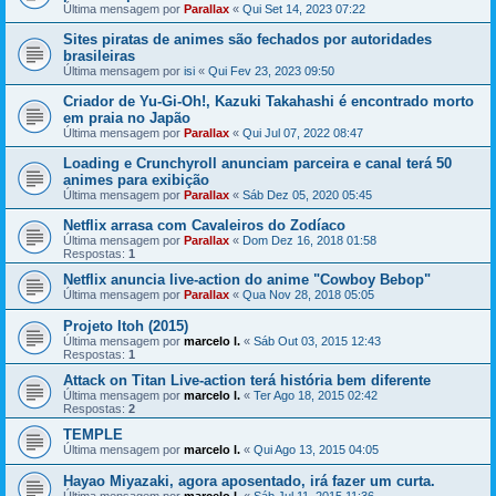
Última mensagem por
Parallax
«
Qui Set 14, 2023 07:22
Sites piratas de animes são fechados por autoridades
brasileiras
Última mensagem por
isi
«
Qui Fev 23, 2023 09:50
Criador de Yu-Gi-Oh!, Kazuki Takahashi é encontrado morto
em praia no Japão
Última mensagem por
Parallax
«
Qui Jul 07, 2022 08:47
Loading e Crunchyroll anunciam parceira e canal terá 50
animes para exibição
Última mensagem por
Parallax
«
Sáb Dez 05, 2020 05:45
Netflix arrasa com Cavaleiros do Zodíaco
Última mensagem por
Parallax
«
Dom Dez 16, 2018 01:58
Respostas:
1
Netflix anuncia live-action do anime "Cowboy Bebop"
Última mensagem por
Parallax
«
Qua Nov 28, 2018 05:05
Projeto Itoh (2015)
Última mensagem por
marcelo l.
«
Sáb Out 03, 2015 12:43
Respostas:
1
Attack on Titan Live-action terá história bem diferente
Última mensagem por
marcelo l.
«
Ter Ago 18, 2015 02:42
Respostas:
2
TEMPLE
Última mensagem por
marcelo l.
«
Qui Ago 13, 2015 04:05
Hayao Miyazaki, agora aposentado, irá fazer um curta.