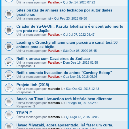
Última mensagem por
Parallax
«
Qui Set 14, 2023 07:22
Sites piratas de animes são fechados por autoridades
brasileiras
Última mensagem por
isi
«
Qui Fev 23, 2023 09:50
Criador de Yu-Gi-Oh!, Kazuki Takahashi é encontrado morto
em praia no Japão
Última mensagem por
Parallax
«
Qui Jul 07, 2022 08:47
Loading e Crunchyroll anunciam parceira e canal terá 50
animes para exibição
Última mensagem por
Parallax
«
Sáb Dez 05, 2020 05:45
Netflix arrasa com Cavaleiros do Zodíaco
Última mensagem por
Parallax
«
Dom Dez 16, 2018 01:58
Respostas:
1
Netflix anuncia live-action do anime "Cowboy Bebop"
Última mensagem por
Parallax
«
Qua Nov 28, 2018 05:05
Projeto Itoh (2015)
Última mensagem por
marcelo l.
«
Sáb Out 03, 2015 12:43
Respostas:
1
Attack on Titan Live-action terá história bem diferente
Última mensagem por
marcelo l.
«
Ter Ago 18, 2015 02:42
Respostas:
2
TEMPLE
Última mensagem por
marcelo l.
«
Qui Ago 13, 2015 04:05
Hayao Miyazaki, agora aposentado, irá fazer um curta.