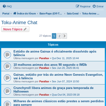
FAQ
Registrar
Entrar
Portal
Índice do fórum
Bate-Papo (Off-Topic)
Sala Geral
Toku-Anime Chat
Toku-Anime Chat
Novo Tópico
1
2
Próximo
27 tópicos
Tópicos
Estúdio de anime Gainax é oficialmente dissolvido após
falência
Última mensagem por
Parallax
«
Qui Dez 11, 2025 10:44
10 melhores animes dos anos 90 segundo o IMDb
Última mensagem por
Parallax
«
Sex Jun 20, 2025 06:41
Gainax, estúdio por trás do anime Neon Genesis Evangelion,
vai à falência
Última mensagem por
Parallax
«
Sex Jun 07, 2024 10:50
Crunchyroll libera animes de graça para temporada de
Halloween
Última mensagem por
Parallax
«
Qua Out 04, 2023 09:18
Milhares de animes clássicos estão prestes a serem perdidos
para sempre