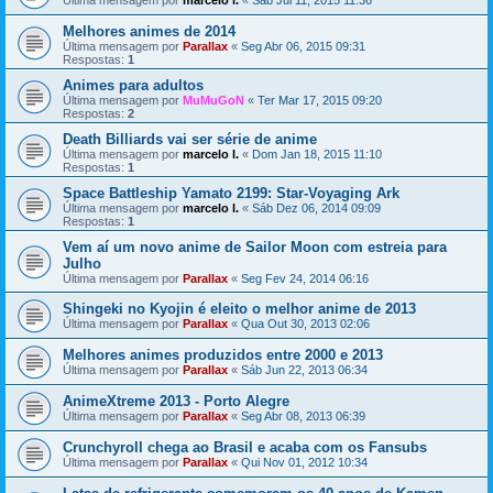
Última mensagem por
marcelo l.
«
Sáb Jul 11, 2015 11:36
Melhores animes de 2014
Última mensagem por
Parallax
«
Seg Abr 06, 2015 09:31
Respostas:
1
Animes para adultos
Última mensagem por
MuMuGoN
«
Ter Mar 17, 2015 09:20
Respostas:
2
Death Billiards vai ser série de anime
Última mensagem por
marcelo l.
«
Dom Jan 18, 2015 11:10
Respostas:
1
Space Battleship Yamato 2199: Star-Voyaging Ark
Última mensagem por
marcelo l.
«
Sáb Dez 06, 2014 09:09
Respostas:
1
Vem aí um novo anime de Sailor Moon com estreia para
Julho
Última mensagem por
Parallax
«
Seg Fev 24, 2014 06:16
Shingeki no Kyojin é eleito o melhor anime de 2013
Última mensagem por
Parallax
«
Qua Out 30, 2013 02:06
Melhores animes produzidos entre 2000 e 2013
Última mensagem por
Parallax
«
Sáb Jun 22, 2013 06:34
AnimeXtreme 2013 - Porto Alegre
Última mensagem por
Parallax
«
Seg Abr 08, 2013 06:39
Crunchyroll chega ao Brasil e acaba com os Fansubs
Última mensagem por
Parallax
«
Qui Nov 01, 2012 10:34