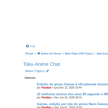
FAQ
Portal
Índice do fórum
Bate-Papo (Off-Topic)
Sala Gera
Toku-Anime Chat
Novo Tópico
TÓPICOS
Estúdio de anime Gainax é oficialmente dissolv
por
Parallax
»
Qui Dez 11, 2025 10:44
10 melhores animes dos anos 90 segundo o I
por
Parallax
»
Sex Jun 20, 2025 06:41
Gainax, estúdio por trás do anime Neon Genesis
por
Parallax
»
Sex Jun 07, 2024 10:50