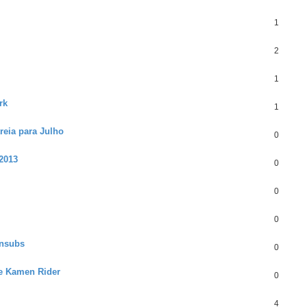
1
2
1
rk
1
eia para Julho
0
 2013
0
0
0
ansubs
0
de Kamen Rider
0
4