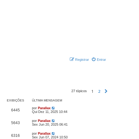
Registrar
Entrar
1
2
Próximo
27 tópicos
EXIBIÇÕES
ÚLTIMA MENSAGEM
por
Parallax
6445
Qui Dez 11, 2025 10:44
por
Parallax
5643
Sex Jun 20, 2025 06:41
por
Parallax
6316
Sex Jun 07, 2024 10:50