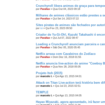
Crunchyroll libera animes de graça para tempo
por
Parallax
»
Qua Out 04, 2023 09:18
Milhares de animes clássicos estão prestes a 
por
Parallax
»
Qui Set 14, 2023 07:22
Sites piratas de animes são fechados por autor
por
isi
»
Qui Fev 23, 2023 09:50
Criador de Yu-Gi-Oh!, Kazuki Takahashi é enco
por
Parallax
»
Qui Jul 07, 2022 08:47
Loading e Crunchyroll anunciam parceira e cana
por
Parallax
»
Sáb Dez 05, 2020 05:45
Netflix arrasa com Cavaleiros do Zodíaco
por
Parallax
»
Dom Dez 16, 2018 01:55
Netflix anuncia live-action do anime "Cowboy 
por
Parallax
»
Qua Nov 28, 2018 05:05
Projeto Itoh (2015)
por
marcelo l.
»
Qui Ago 13, 2015 04:01
Attack on Titan Live-action terá história bem di
por
marcelo l.
»
Qui Jul 23, 2015 02:51
TEMPLE
por
marcelo l.
»
Qui Ago 13, 2015 04:05
Hayao Miyazaki, agora aposentado, irá fazer um