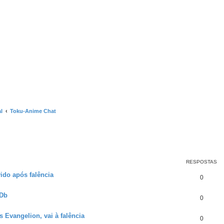
l
Toku-Anime Chat
RESPOSTAS
ido após falência
0
MDb
0
 Evangelion, vai à falência
0