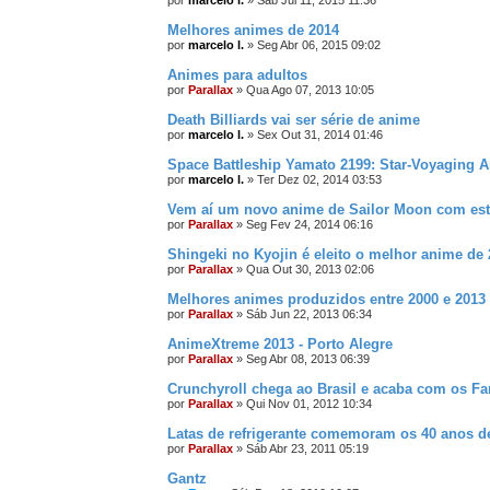
por
marcelo l.
»
Sáb Jul 11, 2015 11:36
Melhores animes de 2014
por
marcelo l.
»
Seg Abr 06, 2015 09:02
Animes para adultos
por
Parallax
»
Qua Ago 07, 2013 10:05
Death Billiards vai ser série de anime
por
marcelo l.
»
Sex Out 31, 2014 01:46
Space Battleship Yamato 2199: Star-Voyaging A
por
marcelo l.
»
Ter Dez 02, 2014 03:53
Vem aí um novo anime de Sailor Moon com estr
por
Parallax
»
Seg Fev 24, 2014 06:16
Shingeki no Kyojin é eleito o melhor anime de
por
Parallax
»
Qua Out 30, 2013 02:06
Melhores animes produzidos entre 2000 e 2013
por
Parallax
»
Sáb Jun 22, 2013 06:34
AnimeXtreme 2013 - Porto Alegre
por
Parallax
»
Seg Abr 08, 2013 06:39
Crunchyroll chega ao Brasil e acaba com os F
por
Parallax
»
Qui Nov 01, 2012 10:34
Latas de refrigerante comemoram os 40 anos 
por
Parallax
»
Sáb Abr 23, 2011 05:19
Gantz