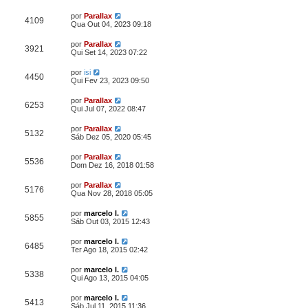
por
Parallax
4109
Qua Out 04, 2023 09:18
por
Parallax
3921
Qui Set 14, 2023 07:22
por
isi
4450
Qui Fev 23, 2023 09:50
por
Parallax
6253
Qui Jul 07, 2022 08:47
por
Parallax
5132
Sáb Dez 05, 2020 05:45
por
Parallax
5536
Dom Dez 16, 2018 01:58
por
Parallax
5176
Qua Nov 28, 2018 05:05
por
marcelo l.
5855
Sáb Out 03, 2015 12:43
por
marcelo l.
6485
Ter Ago 18, 2015 02:42
por
marcelo l.
5338
Qui Ago 13, 2015 04:05
por
marcelo l.
5413
Sáb Jul 11, 2015 11:36