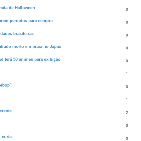
rada de Halloween
0
serem perdidos para sempre
0
idades brasileiras
0
ntrado morto em praia no Japão
0
l terá 50 animes para exibição
0
1
Bebop"
0
1
ferente
2
0
 curta.
0