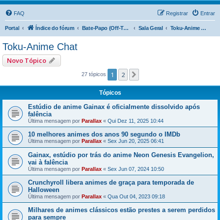
FAQ
Registrar
Entrar
Portal
Índice do fórum
Bate-Papo (Off-Topic)
Sala Geral
Toku-Anime Chat
Toku-Anime Chat
Novo Tópico
1
2
Próximo
27 tópicos
Tópicos
Estúdio de anime Gainax é oficialmente dissolvido após
falência
Última mensagem por
Parallax
«
Qui Dez 11, 2025 10:44
10 melhores animes dos anos 90 segundo o IMDb
Última mensagem por
Parallax
«
Sex Jun 20, 2025 06:41
Gainax, estúdio por trás do anime Neon Genesis Evangelion,
vai à falência
Última mensagem por
Parallax
«
Sex Jun 07, 2024 10:50
Crunchyroll libera animes de graça para temporada de
Halloween
Última mensagem por
Parallax
«
Qua Out 04, 2023 09:18
Milhares de animes clássicos estão prestes a serem perdidos
para sempre