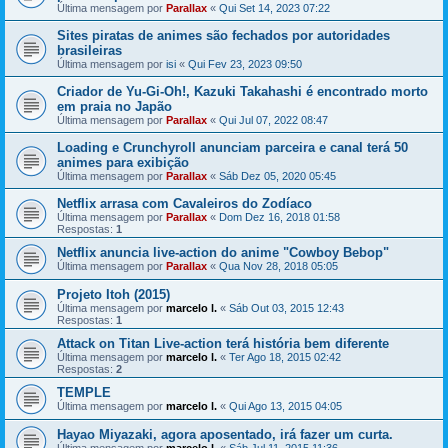
Última mensagem por
Parallax
«
Qui Set 14, 2023 07:22
Sites piratas de animes são fechados por autoridades
brasileiras
Última mensagem por
isi
«
Qui Fev 23, 2023 09:50
Criador de Yu-Gi-Oh!, Kazuki Takahashi é encontrado morto
em praia no Japão
Última mensagem por
Parallax
«
Qui Jul 07, 2022 08:47
Loading e Crunchyroll anunciam parceira e canal terá 50
animes para exibição
Última mensagem por
Parallax
«
Sáb Dez 05, 2020 05:45
Netflix arrasa com Cavaleiros do Zodíaco
Última mensagem por
Parallax
«
Dom Dez 16, 2018 01:58
Respostas:
1
Netflix anuncia live-action do anime "Cowboy Bebop"
Última mensagem por
Parallax
«
Qua Nov 28, 2018 05:05
Projeto Itoh (2015)
Última mensagem por
marcelo l.
«
Sáb Out 03, 2015 12:43
Respostas:
1
Attack on Titan Live-action terá história bem diferente
Última mensagem por
marcelo l.
«
Ter Ago 18, 2015 02:42
Respostas:
2
TEMPLE
Última mensagem por
marcelo l.
«
Qui Ago 13, 2015 04:05
Hayao Miyazaki, agora aposentado, irá fazer um curta.