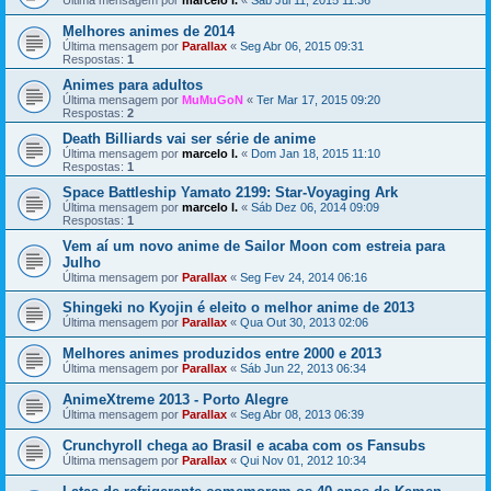
Última mensagem por
marcelo l.
«
Sáb Jul 11, 2015 11:36
Melhores animes de 2014
Última mensagem por
Parallax
«
Seg Abr 06, 2015 09:31
Respostas:
1
Animes para adultos
Última mensagem por
MuMuGoN
«
Ter Mar 17, 2015 09:20
Respostas:
2
Death Billiards vai ser série de anime
Última mensagem por
marcelo l.
«
Dom Jan 18, 2015 11:10
Respostas:
1
Space Battleship Yamato 2199: Star-Voyaging Ark
Última mensagem por
marcelo l.
«
Sáb Dez 06, 2014 09:09
Respostas:
1
Vem aí um novo anime de Sailor Moon com estreia para
Julho
Última mensagem por
Parallax
«
Seg Fev 24, 2014 06:16
Shingeki no Kyojin é eleito o melhor anime de 2013
Última mensagem por
Parallax
«
Qua Out 30, 2013 02:06
Melhores animes produzidos entre 2000 e 2013
Última mensagem por
Parallax
«
Sáb Jun 22, 2013 06:34
AnimeXtreme 2013 - Porto Alegre
Última mensagem por
Parallax
«
Seg Abr 08, 2013 06:39
Crunchyroll chega ao Brasil e acaba com os Fansubs
Última mensagem por
Parallax
«
Qui Nov 01, 2012 10:34