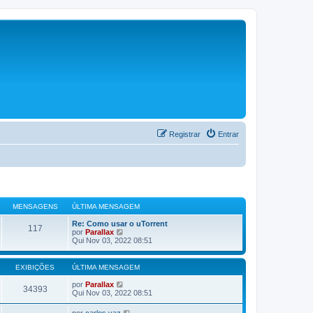
Registrar
Entrar
MENSAGENS
ÚLTIMA MENSAGEM
Re: Como usar o uTorrent
117
V
por
Parallax
e
Qui Nov 03, 2022 08:51
r
ú
l
EXIBIÇÕES
ÚLTIMA MENSAGEM
t
i
por
Parallax
34393
m
Qui Nov 03, 2022 08:51
a
m