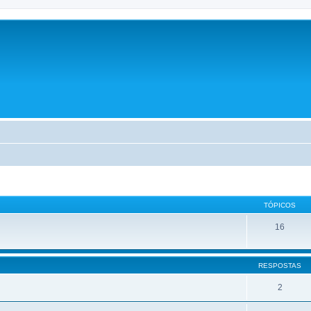
TÓPICOS
16
RESPOSTAS
2