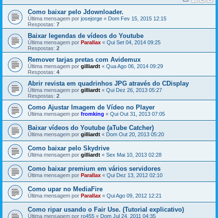
Como baixar pelo Jdownloader.
Última mensagem por
josejorge
«
Dom Fev 15, 2015 12:15
Respostas:
7
Baixar legendas de vídeos do Youtube
Última mensagem por
Parallax
«
Qui Set 04, 2014 09:25
Respostas:
2
Remover tarjas pretas com Avidemux
Última mensagem por
gilliardt
«
Qua Ago 06, 2014 09:29
Respostas:
4
Abrir revista em quadrinhos JPG através do CDisplay
Última mensagem por
gilliardt
«
Qui Dez 26, 2013 05:27
Respostas:
2
Como Ajustar Imagem de Vídeo no Player
Última mensagem por
fromking
«
Qui Out 31, 2013 07:05
Baixar vídeos do Youtube (aTube Catcher)
Última mensagem por
gilliardt
«
Dom Out 20, 2013 05:20
Como baixar pelo Skydrive
Última mensagem por
gilliardt
«
Sex Mai 10, 2013 02:28
Como baixar premium em vários servidores
Última mensagem por
Parallax
«
Qui Dez 13, 2012 02:10
Como upar no MediaFire
Última mensagem por
Parallax
«
Qui Ago 09, 2012 12:21
Como ripar usando o Fair Use. (Tutorial explicativo)
Última mensagem por
ro455
«
Dom Jul 24, 2011 04:35