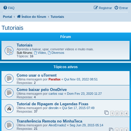
FAQ
Registrar
Entrar
Portal
Índice do fórum
Tutoriais
Tutoriais
Fórum
Tutoriais
Aprenda a baixar, upar, converter videos e muito mais.
Sub fóruns:
Vídeo
,
Diversos
Tópicos:
16
Tópicos ativos
Como usar o uTorrent
Última mensagem por
Parallax
«
Qui Nov 03, 2022 08:51
Respostas:
2
Como baixar pelo OneDrive
Última mensagem por
carlos vaz
«
Dom Fev 23, 2020 11:27
Respostas:
4
Tutorial de Ripagem de Legendas Fixas
Última mensagem por
dinrolin
«
Qui Set 17, 2015 07:49
Respostas:
37
1
2
3
4
Transferência Remota no MinhaTeca
Última mensagem por
AlvoErrado2
«
Seg Jun 29, 2015 05:14
Respostas:
21
1
2
3