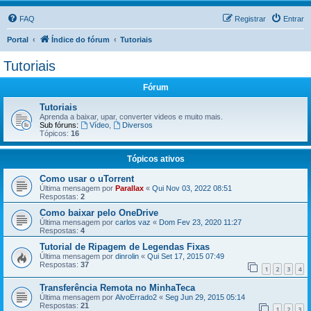
FAQ
Registrar
Entrar
Portal
Índice do fórum
Tutoriais
Tutoriais
Fórum
Tutoriais
Aprenda a baixar, upar, converter videos e muito mais.
Sub fóruns:
Vídeo
,
Diversos
Tópicos:
16
Tópicos ativos
Como usar o uTorrent
Última mensagem por
Parallax
«
Qui Nov 03, 2022 08:51
Respostas:
2
Como baixar pelo OneDrive
Última mensagem por
carlos vaz
«
Dom Fev 23, 2020 11:27
Respostas:
4
Tutorial de Ripagem de Legendas Fixas
Última mensagem por
dinrolin
«
Qui Set 17, 2015 07:49
Respostas:
37
1
2
3
4
Transferência Remota no MinhaTeca
Última mensagem por
AlvoErrado2
«
Seg Jun 29, 2015 05:14
Respostas:
21
1
2
3