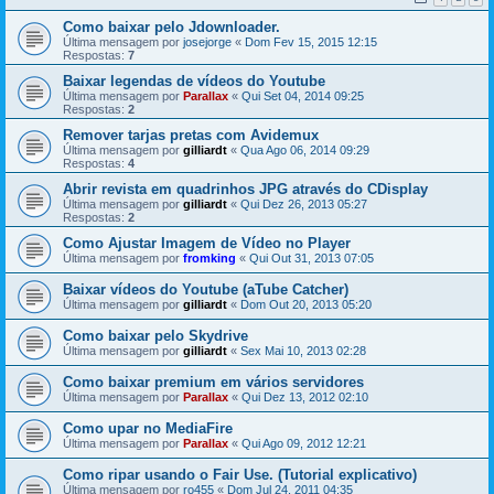
Como baixar pelo Jdownloader.
Última mensagem por
josejorge
«
Dom Fev 15, 2015 12:15
Respostas:
7
Baixar legendas de vídeos do Youtube
Última mensagem por
Parallax
«
Qui Set 04, 2014 09:25
Respostas:
2
Remover tarjas pretas com Avidemux
Última mensagem por
gilliardt
«
Qua Ago 06, 2014 09:29
Respostas:
4
Abrir revista em quadrinhos JPG através do CDisplay
Última mensagem por
gilliardt
«
Qui Dez 26, 2013 05:27
Respostas:
2
Como Ajustar Imagem de Vídeo no Player
Última mensagem por
fromking
«
Qui Out 31, 2013 07:05
Baixar vídeos do Youtube (aTube Catcher)
Última mensagem por
gilliardt
«
Dom Out 20, 2013 05:20
Como baixar pelo Skydrive
Última mensagem por
gilliardt
«
Sex Mai 10, 2013 02:28
Como baixar premium em vários servidores
Última mensagem por
Parallax
«
Qui Dez 13, 2012 02:10
Como upar no MediaFire
Última mensagem por
Parallax
«
Qui Ago 09, 2012 12:21
Como ripar usando o Fair Use. (Tutorial explicativo)
Última mensagem por
ro455
«
Dom Jul 24, 2011 04:35