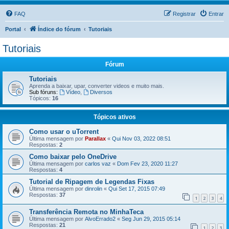
FAQ
Registrar
Entrar
Portal
Índice do fórum
Tutoriais
Tutoriais
Fórum
Tutoriais
Aprenda a baixar, upar, converter videos e muito mais.
Sub fóruns:
Vídeo
,
Diversos
Tópicos:
16
Tópicos ativos
Como usar o uTorrent
Última mensagem por
Parallax
«
Qui Nov 03, 2022 08:51
Respostas:
2
Como baixar pelo OneDrive
Última mensagem por
carlos vaz
«
Dom Fev 23, 2020 11:27
Respostas:
4
Tutorial de Ripagem de Legendas Fixas
Última mensagem por
dinrolin
«
Qui Set 17, 2015 07:49
Respostas:
37
1
2
3
4
Transferência Remota no MinhaTeca
Última mensagem por
AlvoErrado2
«
Seg Jun 29, 2015 05:14
Respostas:
21
1
2
3