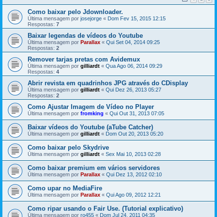
Como baixar pelo Jdownloader.
Última mensagem por
josejorge
«
Dom Fev 15, 2015 12:15
Respostas:
7
Baixar legendas de vídeos do Youtube
Última mensagem por
Parallax
«
Qui Set 04, 2014 09:25
Respostas:
2
Remover tarjas pretas com Avidemux
Última mensagem por
gilliardt
«
Qua Ago 06, 2014 09:29
Respostas:
4
Abrir revista em quadrinhos JPG através do CDisplay
Última mensagem por
gilliardt
«
Qui Dez 26, 2013 05:27
Respostas:
2
Como Ajustar Imagem de Vídeo no Player
Última mensagem por
fromking
«
Qui Out 31, 2013 07:05
Baixar vídeos do Youtube (aTube Catcher)
Última mensagem por
gilliardt
«
Dom Out 20, 2013 05:20
Como baixar pelo Skydrive
Última mensagem por
gilliardt
«
Sex Mai 10, 2013 02:28
Como baixar premium em vários servidores
Última mensagem por
Parallax
«
Qui Dez 13, 2012 02:10
Como upar no MediaFire
Última mensagem por
Parallax
«
Qui Ago 09, 2012 12:21
Como ripar usando o Fair Use. (Tutorial explicativo)
Última mensagem por
ro455
«
Dom Jul 24, 2011 04:35