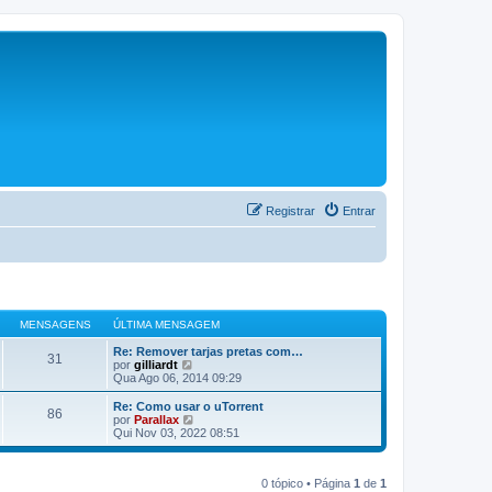
Registrar
Entrar
MENSAGENS
ÚLTIMA MENSAGEM
Re: Remover tarjas pretas com…
31
V
por
gilliardt
e
Qua Ago 06, 2014 09:29
r
ú
Re: Como usar o uTorrent
86
l
V
por
Parallax
t
e
Qui Nov 03, 2022 08:51
i
r
m
ú
a
l
m
0 tópico • Página
1
de
1
t