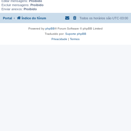
Editar mensagens:
Proibido
Excluir mensagens:
Proibido
Enviar anexos:
Proibido
Portal
Índice do fórum
Todos os horários são
UTC-03:00
Powered by
phpBB
® Forum Software © phpBB Limited
Traduzido por:
Suporte phpBB
Privacidade
|
Termos