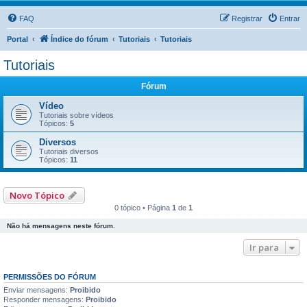
FAQ
Registrar
Entrar
Portal
Índice do fórum
Tutoriais
Tutoriais
Tutoriais
Fórum
Vídeo
Tutoriais sobre vídeos
Tópicos:
5
Diversos
Tutoriais diversos
Tópicos:
11
Novo Tópico
0 tópico • Página
1
de
1
Não há mensagens neste fórum.
Ir para
PERMISSÕES DO FÓRUM
Enviar mensagens:
Proibido
Responder mensagens:
Proibido