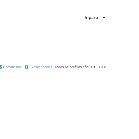
e
i
n
m
s
a
a
m
g
e
Ir para
e
n
m
s
a
g
e
m
Contate-nos
Excluir cookies
Todos os horários são
UTC-03:00