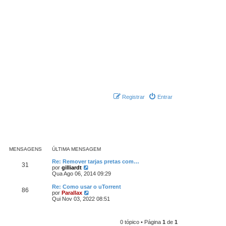
Registrar
Entrar
MENSAGENS
ÚLTIMA MENSAGEM
Re: Remover tarjas pretas com…
31
V
por
gilliardt
e
Qua Ago 06, 2014 09:29
r
ú
Re: Como usar o uTorrent
86
l
V
por
Parallax
t
e
Qui Nov 03, 2022 08:51
i
r
m
ú
a
l
m
0 tópico • Página
1
de
1
t