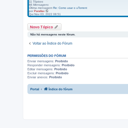
11
Tópicos
t
86
Mensagens
i
Última mensagem
Re: Como usar o uTorrent
m
V
por
Parallax
a
e
Qui Nov 03, 2022 08:51
m
r
e
ú
n
l
s
Novo Tópico
t
a
i
g
m
e
Não há mensagens neste fórum.
a
m
m
e
Voltar ao Índice do Fórum
n
s
a
g
PERMISSÕES DO FÓRUM
e
Enviar mensagens:
m
Proibido
Responder mensagens:
Proibido
Editar mensagens:
Proibido
Excluir mensagens:
Proibido
Enviar anexos:
Proibido
Portal
Índice do fórum