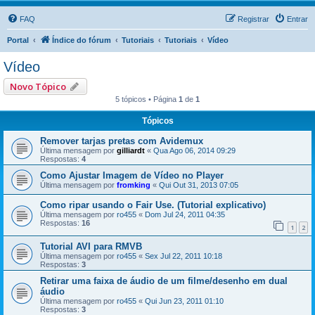
FAQ
Registrar
Entrar
Portal
Índice do fórum
Tutoriais
Tutoriais
Vídeo
Vídeo
Novo Tópico
5 tópicos • Página
1
de
1
Tópicos
Remover tarjas pretas com Avidemux
Última mensagem por
gilliardt
«
Qua Ago 06, 2014 09:29
Respostas:
4
Como Ajustar Imagem de Vídeo no Player
Última mensagem por
fromking
«
Qui Out 31, 2013 07:05
Como ripar usando o Fair Use. (Tutorial explicativo)
Última mensagem por
ro455
«
Dom Jul 24, 2011 04:35
Respostas:
16
1
2
Tutorial AVI para RMVB
Última mensagem por
ro455
«
Sex Jul 22, 2011 10:18
Respostas:
3
Retirar uma faixa de áudio de um filme/desenho em dual
áudio
Última mensagem por
ro455
«
Qui Jun 23, 2011 01:10
Respostas:
3