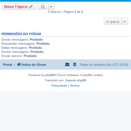
Novo Tópico
5 tópicos • Página
1
de
1
Ir para
PERMISSÕES DO FÓRUM
Enviar mensagens:
Proibido
Responder mensagens:
Proibido
Editar mensagens:
Proibido
Excluir mensagens:
Proibido
Enviar anexos:
Proibido
Portal
Índice do fórum
Todos os horários são
UTC-03:00
Powered by
phpBB
® Forum Software © phpBB Limited
Traduzido por:
Suporte phpBB
Privacidade
|
Termos