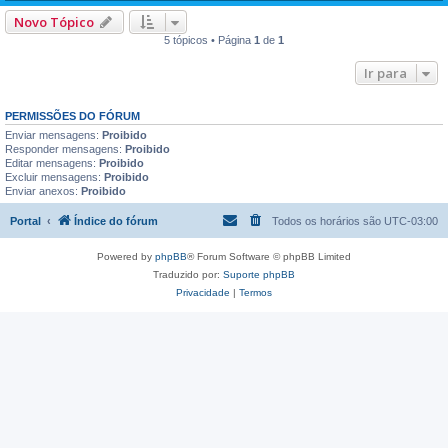
Novo Tópico
5 tópicos • Página
1
de
1
Ir para
PERMISSÕES DO FÓRUM
Enviar mensagens:
Proibido
Responder mensagens:
Proibido
Editar mensagens:
Proibido
Excluir mensagens:
Proibido
Enviar anexos:
Proibido
Portal
Índice do fórum
Todos os horários são
UTC-03:00
Powered by
phpBB
® Forum Software © phpBB Limited
Traduzido por:
Suporte phpBB
Privacidade
|
Termos