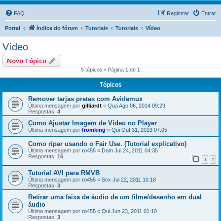
FAQ
Registrar
Entrar
Portal
Índice do fórum
Tutoriais
Tutoriais
Vídeo
Vídeo
Novo Tópico
5 tópicos • Página
1
de
1
Tópicos
Remover tarjas pretas com Avidemux
Última mensagem por
gilliardt
«
Qua Ago 06, 2014 09:29
Respostas:
4
Como Ajustar Imagem de Vídeo no Player
Última mensagem por
fromking
«
Qui Out 31, 2013 07:05
Como ripar usando o Fair Use. (Tutorial explicativo)
Última mensagem por
ro455
«
Dom Jul 24, 2011 04:35
Respostas:
16
1
2
Tutorial AVI para RMVB
Última mensagem por
ro455
«
Sex Jul 22, 2011 10:18
Respostas:
3
Retirar uma faixa de áudio de um filme/desenho em dual
áudio
Última mensagem por
ro455
«
Qui Jun 23, 2011 01:10
Respostas:
3