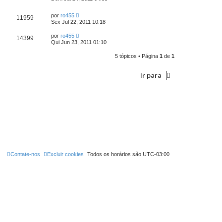
por
ro455
11959
Sex Jul 22, 2011 10:18
por
ro455
14399
Qui Jun 23, 2011 01:10
5 tópicos • Página
1
de
1
Ir para
Contate-nos
Excluir cookies
Todos os horários são
UTC-03:00