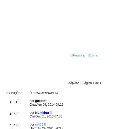
Registrar
Entrar
5 tópicos • Página
1
de
1
EXIBIÇÕES
ÚLTIMA MENSAGEM
por
gilliardt
18513
Qua Ago 06, 2014 09:29
por
fromking
10580
Qui Out 31, 2013 07:05
por
ro455
94044
Dom Jul 24, 2011 04:35