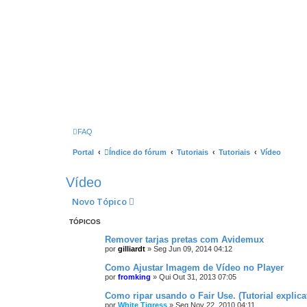
FAQ
Portal
Índice do fórum
Tutoriais
Tutoriais
Vídeo
Vídeo
Novo Tópico
TÓPICOS
Remover tarjas pretas com Avidemux
por
gilliardt
»
Seg Jun 09, 2014 04:12
Como Ajustar Imagem de Vídeo no Player
por
fromking
»
Qui Out 31, 2013 07:05
Como ripar usando o Fair Use. (Tutorial explica
por
White Tigress
»
Seg Nov 22, 2010 04:11