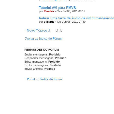
Tutorial AVI para RMVB
por
Parallax
»
Sex Jul 08, 2011 06:19
Retirar uma faixa de áudio de um filme/desenh
por
gilliardt
»
Qui Jan 06, 2011 07:40
Novo Tópico
Voltar ao Índice do Fórum
PERMISSÕES DO FÓRUM
Enviar mensagens:
Proibido
Responder mensagens:
Proibido
Editar mensagens:
Proibido
Excluir mensagens:
Proibido
Enviar anexos:
Proibido
Portal
Índice do fórum