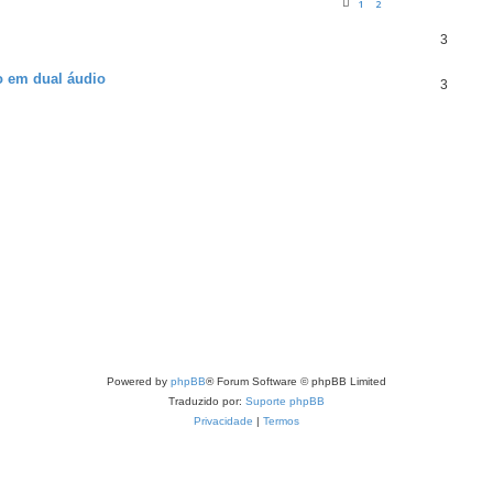
1
2
3
o em dual áudio
3
Powered by
phpBB
® Forum Software © phpBB Limited
Traduzido por:
Suporte phpBB
Privacidade
|
Termos