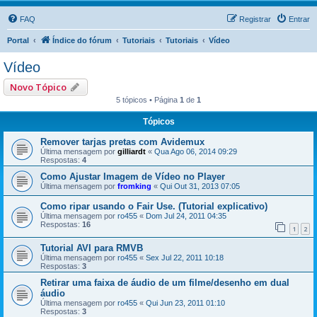
FAQ
Registrar
Entrar
Portal
Índice do fórum
Tutoriais
Tutoriais
Vídeo
Vídeo
Novo Tópico
5 tópicos • Página
1
de
1
Tópicos
Remover tarjas pretas com Avidemux
Última mensagem por
gilliardt
«
Qua Ago 06, 2014 09:29
Respostas:
4
Como Ajustar Imagem de Vídeo no Player
Última mensagem por
fromking
«
Qui Out 31, 2013 07:05
Como ripar usando o Fair Use. (Tutorial explicativo)
Última mensagem por
ro455
«
Dom Jul 24, 2011 04:35
Respostas:
16
1
2
Tutorial AVI para RMVB
Última mensagem por
ro455
«
Sex Jul 22, 2011 10:18
Respostas:
3
Retirar uma faixa de áudio de um filme/desenho em dual
áudio
Última mensagem por
ro455
«
Qui Jun 23, 2011 01:10
Respostas:
3