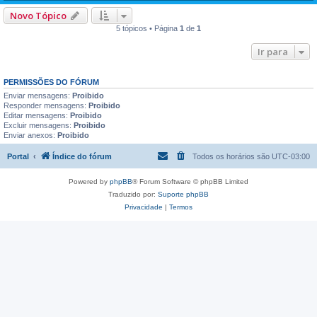
Novo Tópico
5 tópicos • Página
1
de
1
Ir para
PERMISSÕES DO FÓRUM
Enviar mensagens:
Proibido
Responder mensagens:
Proibido
Editar mensagens:
Proibido
Excluir mensagens:
Proibido
Enviar anexos:
Proibido
Portal
Índice do fórum
Todos os horários são
UTC-03:00
Powered by
phpBB
® Forum Software © phpBB Limited
Traduzido por:
Suporte phpBB
Privacidade
|
Termos