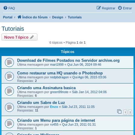
FAQ
Registrar
Entrar
Portal
Índice do fórum
Design
Tutoriais
Tutoriais
Novo Tópico
6 tópicos • Página
1
de
1
Tópicos
Download de Filmes Postados no Servidor archive.org
Última mensagem por
mari1998
«
Qui Jun 06, 2024 09:46
Como restaurar uma HQ usando o Photoshop
Última mensagem por
redpbdragon
«
Qui Ago 06, 2015 03:06
Respostas:
2
Criando uma Assinatura basica
Última mensagem por
green99note
«
Sáb Jan 14, 2012 04:06
Respostas:
6
Criando um Sabre de Luz
Última mensagem por
Enzo
«
Sáb Jul 23, 2011 11:05
Respostas:
11
1
2
Criando um Menu para página de internet
Última mensagem por
ro455
«
Qui Jun 23, 2011 01:31
Respostas:
1