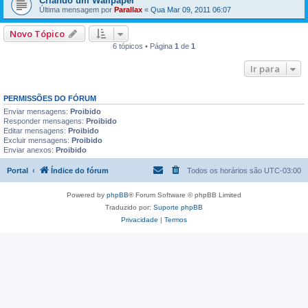
Criando um Wallpaper
Última mensagem por
Parallax
«
Qua Mar 09, 2011 06:07
Novo Tópico
6 tópicos • Página
1
de
1
Ir para
PERMISSÕES DO FÓRUM
Enviar mensagens:
Proibido
Responder mensagens:
Proibido
Editar mensagens:
Proibido
Excluir mensagens:
Proibido
Enviar anexos:
Proibido
Portal
Índice do fórum
Todos os horários são
UTC-03:00
Powered by
phpBB
® Forum Software © phpBB Limited
Traduzido por:
Suporte phpBB
Privacidade
|
Termos