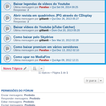
Baixar legendas de vídeos do Youtube
Última mensagem por
Parallax
«
Qui Set 04, 2014 09:25
Respostas:
2
Abrir revista em quadrinhos JPG através do CDisplay
Última mensagem por
gilliardt
«
Qui Dez 26, 2013 05:27
Respostas:
2
Baixar vídeos do Youtube (aTube Catcher)
Última mensagem por
gilliardt
«
Dom Out 20, 2013 05:20
Como baixar pelo Skydrive
Última mensagem por
gilliardt
«
Sex Mai 10, 2013 02:28
Como baixar premium em vários servidores
Última mensagem por
Parallax
«
Qui Dez 13, 2012 02:10
Como upar no MediaFire
Última mensagem por
Parallax
«
Qui Ago 09, 2012 12:21
Novo Tópico
11 tópicos • Página
1
de
1
Ir para
PERMISSÕES DO FÓRUM
Enviar mensagens:
Proibido
Responder mensagens:
Proibido
Editar mensagens:
Proibido
Excluir mensagens:
Proibido