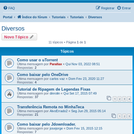
FAQ
Registrar
Entrar
Portal
Índice do fórum
Tutoriais
Tutoriais
Diversos
Diversos
Novo Tópico
11 tópicos • Página
1
de
1
Tópicos
Como usar o uTorrent
Última mensagem por
Parallax
«
Qui Nov 03, 2022 08:51
Respostas:
2
Como baixar pelo OneDrive
Última mensagem por
carlos vaz
«
Dom Fev 23, 2020 11:27
Respostas:
4
Tutorial de Ripagem de Legendas Fixas
Última mensagem por
dinrolin
«
Qui Set 17, 2015 07:49
Respostas:
37
1
2
3
4
Transferência Remota no MinhaTeca
Última mensagem por
AlvoErrado2
«
Seg Jun 29, 2015 05:14
Respostas:
21
1
2
3
Como baixar pelo Jdownloader.
Última mensagem por
josejorge
«
Dom Fev 15, 2015 12:15
Respostas:
7