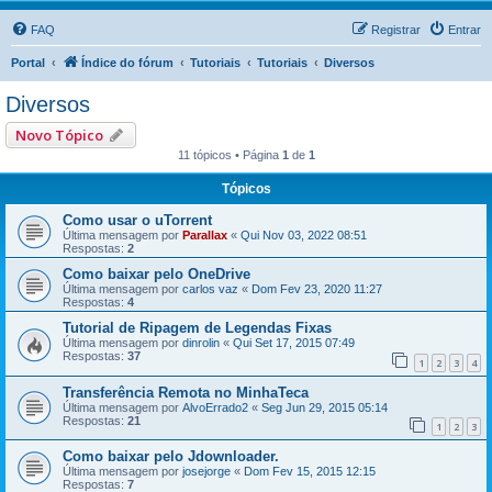
FAQ
Registrar
Entrar
Portal
Índice do fórum
Tutoriais
Tutoriais
Diversos
Diversos
Novo Tópico
11 tópicos • Página
1
de
1
Tópicos
Como usar o uTorrent
Última mensagem por
Parallax
«
Qui Nov 03, 2022 08:51
Respostas:
2
Como baixar pelo OneDrive
Última mensagem por
carlos vaz
«
Dom Fev 23, 2020 11:27
Respostas:
4
Tutorial de Ripagem de Legendas Fixas
Última mensagem por
dinrolin
«
Qui Set 17, 2015 07:49
Respostas:
37
1
2
3
4
Transferência Remota no MinhaTeca
Última mensagem por
AlvoErrado2
«
Seg Jun 29, 2015 05:14
Respostas:
21
1
2
3
Como baixar pelo Jdownloader.
Última mensagem por
josejorge
«
Dom Fev 15, 2015 12:15
Respostas:
7