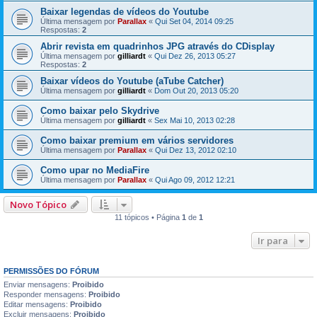
Baixar legendas de vídeos do Youtube
Última mensagem por
Parallax
«
Qui Set 04, 2014 09:25
Respostas:
2
Abrir revista em quadrinhos JPG através do CDisplay
Última mensagem por
gilliardt
«
Qui Dez 26, 2013 05:27
Respostas:
2
Baixar vídeos do Youtube (aTube Catcher)
Última mensagem por
gilliardt
«
Dom Out 20, 2013 05:20
Como baixar pelo Skydrive
Última mensagem por
gilliardt
«
Sex Mai 10, 2013 02:28
Como baixar premium em vários servidores
Última mensagem por
Parallax
«
Qui Dez 13, 2012 02:10
Como upar no MediaFire
Última mensagem por
Parallax
«
Qui Ago 09, 2012 12:21
Novo Tópico
11 tópicos • Página
1
de
1
Ir para
PERMISSÕES DO FÓRUM
Enviar mensagens:
Proibido
Responder mensagens:
Proibido
Editar mensagens:
Proibido
Excluir mensagens:
Proibido