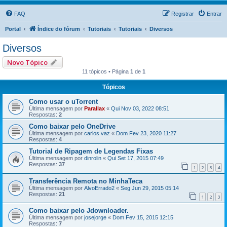
FAQ
Registrar
Entrar
Portal
Índice do fórum
Tutoriais
Tutoriais
Diversos
Diversos
Novo Tópico
11 tópicos • Página
1
de
1
Tópicos
Como usar o uTorrent
Última mensagem por
Parallax
«
Qui Nov 03, 2022 08:51
Respostas:
2
Como baixar pelo OneDrive
Última mensagem por
carlos vaz
«
Dom Fev 23, 2020 11:27
Respostas:
4
Tutorial de Ripagem de Legendas Fixas
Última mensagem por
dinrolin
«
Qui Set 17, 2015 07:49
Respostas:
37
1
2
3
4
Transferência Remota no MinhaTeca
Última mensagem por
AlvoErrado2
«
Seg Jun 29, 2015 05:14
Respostas:
21
1
2
3
Como baixar pelo Jdownloader.
Última mensagem por
josejorge
«
Dom Fev 15, 2015 12:15
Respostas:
7