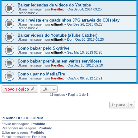
Baixar legendas de vídeos do Youtube
Última mensagem por
Parallax
«
Qui Set 04, 2014 09:25
Respostas:
2
Abrir revista em quadrinhos JPG através do CDisplay
Última mensagem por
gilliardt
«
Qui Dez 26, 2013 05:27
Respostas:
2
Baixar vídeos do Youtube (aTube Catcher)
Última mensagem por
gilliardt
«
Dom Out 20, 2013 05:20
Como baixar pelo Skydrive
Última mensagem por
gilliardt
«
Sex Mai 10, 2013 02:28
Como baixar premium em vários servidores
Última mensagem por
Parallax
«
Qui Dez 13, 2012 02:10
Como upar no MediaFire
Última mensagem por
Parallax
«
Qui Ago 09, 2012 12:21
Novo Tópico
11 tópicos • Página
1
de
1
Ir para
PERMISSÕES DO FÓRUM
Enviar mensagens:
Proibido
Responder mensagens:
Proibido
Editar mensagens:
Proibido
Excluir mensagens:
Proibido