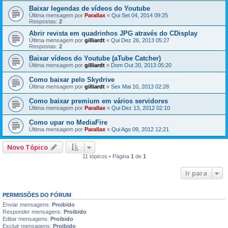
Baixar legendas de vídeos do Youtube
Última mensagem por
Parallax
«
Qui Set 04, 2014 09:25
Respostas:
2
Abrir revista em quadrinhos JPG através do CDisplay
Última mensagem por
gilliardt
«
Qui Dez 26, 2013 05:27
Respostas:
2
Baixar vídeos do Youtube (aTube Catcher)
Última mensagem por
gilliardt
«
Dom Out 20, 2013 05:20
Como baixar pelo Skydrive
Última mensagem por
gilliardt
«
Sex Mai 10, 2013 02:28
Como baixar premium em vários servidores
Última mensagem por
Parallax
«
Qui Dez 13, 2012 02:10
Como upar no MediaFire
Última mensagem por
Parallax
«
Qui Ago 09, 2012 12:21
Novo Tópico
11 tópicos • Página
1
de
1
Ir para
PERMISSÕES DO FÓRUM
Enviar mensagens:
Proibido
Responder mensagens:
Proibido
Editar mensagens:
Proibido
Excluir mensagens:
Proibido