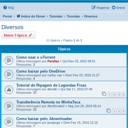
FAQ
Registrar
Entrar
Portal
Índice do fórum
Tutoriais
Tutoriais
Diversos
Diversos
Novo Tópico
11 tópicos • Página
1
de
1
Tópicos
Como usar o uTorrent
Última mensagem por
Parallax
«
Qui Nov 03, 2022 08:51
Respostas:
2
Como baixar pelo OneDrive
Última mensagem por
carlos vaz
«
Dom Fev 23, 2020 11:27
Respostas:
4
Tutorial de Ripagem de Legendas Fixas
Última mensagem por
dinrolin
«
Qui Set 17, 2015 07:49
Respostas:
37
1
2
3
4
Transferência Remota no MinhaTeca
Última mensagem por
AlvoErrado2
«
Seg Jun 29, 2015 05:14
Respostas:
21
1
2
3
Como baixar pelo Jdownloader.
Última mensagem por
josejorge
«
Dom Fev 15, 2015 12:15
Respostas:
7