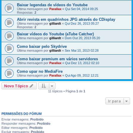
Baixar legendas de vídeos do Youtube
Última mensagem por
Parallax
«
Qui Set 04, 2014 09:25
Respostas:
2
Abrir revista em quadrinhos JPG através do CDisplay
Última mensagem por
gilliardt
«
Qui Dez 26, 2013 05:27
Respostas:
2
Baixar vídeos do Youtube (aTube Catcher)
Última mensagem por
gilliardt
«
Dom Out 20, 2013 05:20
Como baixar pelo Skydrive
Última mensagem por
gilliardt
«
Sex Mai 10, 2013 02:28
Como baixar premium em vários servidores
Última mensagem por
Parallax
«
Qui Dez 13, 2012 02:10
Como upar no MediaFire
Última mensagem por
Parallax
«
Qui Ago 09, 2012 12:21
Novo Tópico
11 tópicos • Página
1
de
1
Ir para
PERMISSÕES DO FÓRUM
Enviar mensagens:
Proibido
Responder mensagens:
Proibido
Editar mensagens:
Proibido
Excluir mensagens:
Proibido