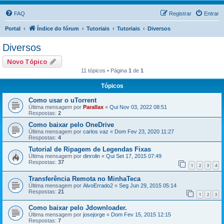
FAQ
Registrar
Entrar
Portal
Índice do fórum
Tutoriais
Tutoriais
Diversos
Diversos
Novo Tópico
11 tópicos • Página
1
de
1
Tópicos
Como usar o uTorrent
Última mensagem por
Parallax
«
Qui Nov 03, 2022 08:51
Respostas:
2
Como baixar pelo OneDrive
Última mensagem por
carlos vaz
«
Dom Fev 23, 2020 11:27
Respostas:
4
Tutorial de Ripagem de Legendas Fixas
Última mensagem por
dinrolin
«
Qui Set 17, 2015 07:49
Respostas:
37
1
2
3
4
Transferência Remota no MinhaTeca
Última mensagem por
AlvoErrado2
«
Seg Jun 29, 2015 05:14
Respostas:
21
1
2
3
Como baixar pelo Jdownloader.
Última mensagem por
josejorge
«
Dom Fev 15, 2015 12:15
Respostas:
7