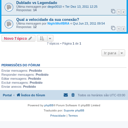
Dublado vs Legendado
Última mensagem por
diego0010
«
Ter Dez 13, 2011 12:25
Respostas:
14
1
2
Qual a velocidade da sua conexão?
Última mensagem por
NightWolfBRA
«
Qui Jun 23, 2011 09:54
Respostas:
12
1
2
Novo Tópico
7 tópicos • Página
1
de
1
Ir para
PERMISSÕES DO FÓRUM
Enviar mensagens:
Proibido
Responder mensagens:
Proibido
Editar mensagens:
Proibido
Excluir mensagens:
Proibido
Enviar anexos:
Proibido
Portal
Índice do fórum
Todos os horários são
UTC-03:00
Powered by
phpBB
® Forum Software © phpBB Limited
Traduzido por:
Suporte phpBB
Privacidade
|
Termos