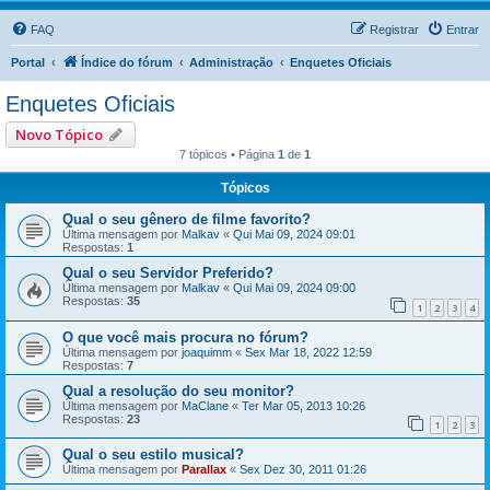
FAQ
Registrar
Entrar
Portal
Índice do fórum
Administração
Enquetes Oficiais
Enquetes Oficiais
Novo Tópico
7 tópicos • Página
1
de
1
Tópicos
Qual o seu gênero de filme favorito?
Última mensagem por
Malkav
«
Qui Mai 09, 2024 09:01
Respostas:
1
Qual o seu Servidor Preferido?
Última mensagem por
Malkav
«
Qui Mai 09, 2024 09:00
Respostas:
35
1
2
3
4
O que você mais procura no fórum?
Última mensagem por
joaquimm
«
Sex Mar 18, 2022 12:59
Respostas:
7
Qual a resolução do seu monitor?
Última mensagem por
MaClane
«
Ter Mar 05, 2013 10:26
Respostas:
23
1
2
3
Qual o seu estilo musical?
Última mensagem por
Parallax
«
Sex Dez 30, 2011 01:26