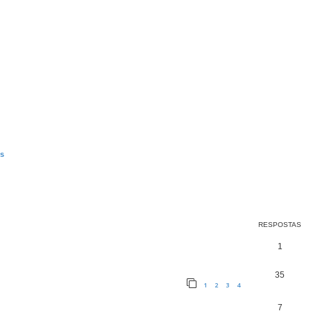
is
RESPOSTAS
1
35
1
2
3
4
7