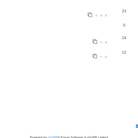
23
1
2
3
0
14
1
2
12
1
2
Powered by
phpBB
® Forum Software © phpBB Limited