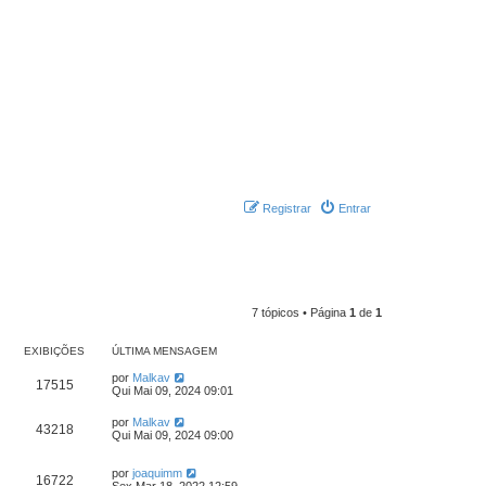
Registrar
Entrar
7 tópicos • Página
1
de
1
EXIBIÇÕES
ÚLTIMA MENSAGEM
por
Malkav
17515
Qui Mai 09, 2024 09:01
por
Malkav
43218
Qui Mai 09, 2024 09:00
por
joaquimm
16722
Sex Mar 18, 2022 12:59