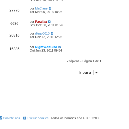
por
MaClane
27776
Ter Mar 05, 2013 10:26
por
Parallax
6636
Sex Dez 30, 2011 01:26
por
diego0010
20316
Ter Dez 13, 2011 12:25
por
NightWolfBRA
16385
Qui Jun 23, 2011 09:54
7 tópicos • Página
1
de
1
Ir para
Contate-nos
Excluir cookies
Todos os horários são
UTC-03:00