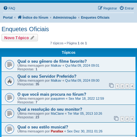
FAQ
Registrar
Entrar
Portal
Índice do fórum
Administração
Enquetes Oficiais
Enquetes Oficiais
Novo Tópico
7 tópicos • Página
1
de
1
Tópicos
Qual o seu gênero de filme favorito?
Última mensagem por
Malkav
«
Qui Mai 09, 2024 09:01
Respostas:
1
Qual o seu Servidor Preferido?
Última mensagem por
Malkav
«
Qui Mai 09, 2024 09:00
Respostas:
35
1
2
3
4
O que você mais procura no fórum?
Última mensagem por
joaquimm
«
Sex Mar 18, 2022 12:59
Respostas:
7
Qual a resolução do seu monitor?
Última mensagem por
MaClane
«
Ter Mar 05, 2013 10:26
Respostas:
23
1
2
3
Qual o seu estilo musical?
Última mensagem por
Parallax
«
Sex Dez 30, 2011 01:26