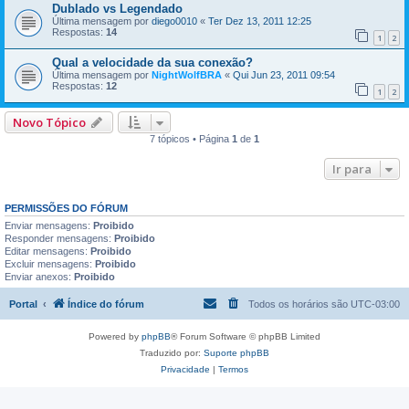
Dublado vs Legendado
Última mensagem por
diego0010
«
Ter Dez 13, 2011 12:25
Respostas:
14
1
2
Qual a velocidade da sua conexão?
Última mensagem por
NightWolfBRA
«
Qui Jun 23, 2011 09:54
Respostas:
12
1
2
Novo Tópico
7 tópicos • Página
1
de
1
Ir para
PERMISSÕES DO FÓRUM
Enviar mensagens:
Proibido
Responder mensagens:
Proibido
Editar mensagens:
Proibido
Excluir mensagens:
Proibido
Enviar anexos:
Proibido
Portal
Índice do fórum
Todos os horários são
UTC-03:00
Powered by
phpBB
® Forum Software © phpBB Limited
Traduzido por:
Suporte phpBB
Privacidade
|
Termos