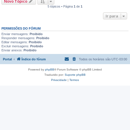
Novo Tópico
5 tópicos • Página
1
de
1
Ir para
PERMISSÕES DO FÓRUM
Enviar mensagens:
Proibido
Responder mensagens:
Proibido
Editar mensagens:
Proibido
Excluir mensagens:
Proibido
Enviar anexos:
Proibido
Portal
Índice do fórum
Todos os horários são
UTC-03:00
Powered by
phpBB
® Forum Software © phpBB Limited
Traduzido por:
Suporte phpBB
Privacidade
|
Termos