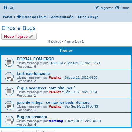
FAQ
Registrar
Entrar
Portal
Índice do fórum
Administração
Erros e Bugs
Erros e Bugs
Novo Tópico
5 tópicos • Página
1
de
1
Tópicos
PORTAL COM ERRO
Última mensagem por
JASPIOM
«
Sáb Mai 10, 2025 12:21
Respostas:
6
Link não funciona
Última mensagem por
Parallax
«
Sáb Jul 22, 2023 04:06
Respostas:
2
O que aconteceu com site .net ?
Última mensagem por
Parallax
«
Sáb Jul 17, 2021 11:54
Respostas:
1
patente antiga - se não for pedir demais.
Última mensagem por
Parallax
«
Sex Set 14, 2018 08:33
Respostas:
1
Bug no postador
Última mensagem por
fromking
«
Dom Set 22, 2013 01:04
Respostas:
4