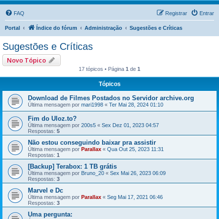
FAQ
Registrar
Entrar
Portal
Índice do fórum
Administração
Sugestões e Críticas
Sugestões e Críticas
Novo Tópico
17 tópicos • Página
1
de
1
Tópicos
Download de Filmes Postados no Servidor archive.org
Última mensagem por
mari1998
«
Ter Mai 28, 2024 01:10
Fim do Uloz.to?
Última mensagem por
200s5
«
Sex Dez 01, 2023 04:57
Respostas:
5
Não estou conseguindo baixar pra assistir
Última mensagem por
Parallax
«
Qua Out 25, 2023 11:31
Respostas:
1
[Backup] Terabox: 1 TB grátis
Última mensagem por
Bruno_20
«
Sex Mai 26, 2023 06:09
Respostas:
3
Marvel e Dc
Última mensagem por
Parallax
«
Seg Mai 17, 2021 06:46
Respostas:
3
Uma pergunta: