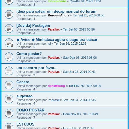
Última mensagem por
lobomineiro
«
Qui Abr 01, 2021 11:51
Respostas:
8
Ideia para salvar um decap manual do forum
Última mensagem por
RurouniAndre
«
Ter Set 11, 2018 08:00
Respostas:
1
[Duvida] Postagem
Última mensagem por
Parallax
«
Ter Set 08, 2015 05:56
Respostas:
3
◆ Aviso ◆ Minhateca agora é pago pra baixar
Última mensagem por
isi
«
Ter Jun 16, 2015 02:39
Respostas:
5
Como postar?
Última mensagem por
Parallax
«
Sáb Dez 06, 2014 08:06
Respostas:
3
um socorro por favor...
Última mensagem por
Parallax
«
Sáb Set 27, 2014 09:41
Respostas:
3
Genero
Última mensagem por
desertsong
«
Ter Fev 25, 2014 09:29
Respostas:
4
sugestao
Última mensagem por
Irabrasil
«
Sex Jan 31, 2014 08:35
Respostas:
4
COMO POSTAR
Última mensagem por
Parallax
«
Dom Nov 03, 2013 10:49
Respostas:
7
ESTUDOS
Última mensagem por
Parallax
«
Qui Jul 18, 2013 11:16