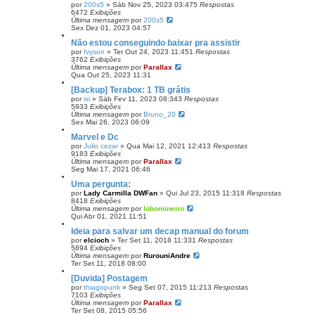
por
200s5
»
Sáb Nov 25, 2023 03:47
5
Respostas
6472
Exibições
Última mensagem
por
200s5
Sex Dez 01, 2023 04:57
Não estou conseguindo baixar pra assistir
por
Ivyson
»
Ter Out 24, 2023 11:45
1
Respostas
3762
Exibições
Última mensagem
por
Parallax
Qua Out 25, 2023 11:31
[Backup] Terabox: 1 TB grátis
por
isi
»
Sáb Fev 11, 2023 08:34
3
Respostas
5933
Exibições
Última mensagem
por
Bruno_20
Sex Mai 26, 2023 06:09
Marvel e Dc
por
Julio cezar
»
Qua Mai 12, 2021 12:41
3
Respostas
9183
Exibições
Última mensagem
por
Parallax
Seg Mai 17, 2021 06:46
Uma pergunta:
por
Lady Carmilla DWFan
»
Qui Jul 23, 2015 11:31
8
Respostas
8418
Exibições
Última mensagem
por
lobomineiro
Qui Abr 01, 2021 11:51
Ideia para salvar um decap manual do forum
por
elcioch
»
Ter Set 11, 2018 11:33
1
Respostas
5894
Exibições
Última mensagem
por
RurouniAndre
Ter Set 11, 2018 08:00
[Duvida] Postagem
por
thiagopunk
»
Seg Set 07, 2015 11:21
3
Respostas
7103
Exibições
Última mensagem
por
Parallax
Ter Set 08, 2015 05:56