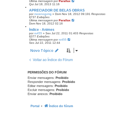
Última mensagem
por
Parallax
Qui Jul 18, 2013 11:16
APRECIADOR DE BELAS OBRAS
por
morenogvmg
»
Dom Nov 18, 2012 09:19
1
Respostas
8737
Exibições
Última mensagem
por
Parallax
Dom Nov 18, 2012 02:16
Índice - Animes
por
ro455
»
Sex Jul 22, 2011 01:40
3
Respostas
8377
Exibições
Última mensagem
por
ro455
Sex Jul 22, 2011 12:44
Novo Tópico
Voltar ao Índice do Fórum
PERMISSÕES DO FÓRUM
Enviar mensagens:
Proibido
Responder mensagens:
Proibido
Editar mensagens:
Proibido
Excluir mensagens:
Proibido
Enviar anexos:
Proibido
Portal
Índice do fórum