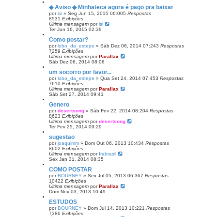
◆ Aviso ◆ Minhateca agora é pago pra baixar
por
isi
»
Seg Jun 15, 2015 06:00
5
Respostas
8531
Exibições
Última mensagem
por
isi
Ter Jun 16, 2015 02:39
Como postar?
por
lobo_da_estepe
»
Sáb Dez 06, 2014 07:24
3
Respostas
7259
Exibições
Última mensagem
por
Parallax
Sáb Dez 06, 2014 08:06
um socorro por favor...
por
lobo_da_estepe
»
Qua Set 24, 2014 07:45
3
Respostas
7610
Exibições
Última mensagem
por
Parallax
Sáb Set 27, 2014 09:41
Genero
por
desertsong
»
Sáb Fev 22, 2014 08:20
4
Respostas
8623
Exibições
Última mensagem
por
desertsong
Ter Fev 25, 2014 09:29
sugestao
por
joaquimm
»
Dom Out 06, 2013 10:43
4
Respostas
8602
Exibições
Última mensagem
por
Irabrasil
Sex Jan 31, 2014 08:35
COMO POSTAR
por
BOURNEY
»
Sex Jul 05, 2013 06:36
7
Respostas
10422
Exibições
Última mensagem
por
Parallax
Dom Nov 03, 2013 10:49
ESTUDOS
por
BOURNEY
»
Dom Jul 14, 2013 10:22
1
Respostas
7386
Exibições