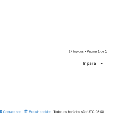
17 tópicos • Página
1
de
1
Ir para
Contate-nos
Excluir cookies
Todos os horários são
UTC-03:00