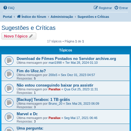
FAQ
Registrar
Entrar
Portal
Índice do fórum
Administração
Sugestões e Críticas
Sugestões e Críticas
Novo Tópico
17 tópicos • Página
1
de
1
Tópicos
Download de Filmes Postados no Servidor archive.org
Última mensagem por
mari1998
«
Ter Mai 28, 2024 01:10
Fim do Uloz.to?
Última mensagem por
200s5
«
Sex Dez 01, 2023 04:57
Respostas:
5
Não estou conseguindo baixar pra assistir
Última mensagem por
Parallax
«
Qua Out 25, 2023 11:31
Respostas:
1
[Backup] Terabox: 1 TB grátis
Última mensagem por
Bruno_20
«
Sex Mai 26, 2023 06:09
Respostas:
3
Marvel e Dc
Última mensagem por
Parallax
«
Seg Mai 17, 2021 06:46
Respostas:
3
Uma pergunta: