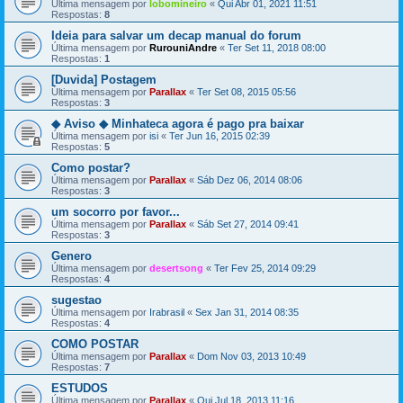
Última mensagem por
lobomineiro
«
Qui Abr 01, 2021 11:51
Respostas:
8
Ideia para salvar um decap manual do forum
Última mensagem por
RurouniAndre
«
Ter Set 11, 2018 08:00
Respostas:
1
[Duvida] Postagem
Última mensagem por
Parallax
«
Ter Set 08, 2015 05:56
Respostas:
3
◆ Aviso ◆ Minhateca agora é pago pra baixar
Última mensagem por
isi
«
Ter Jun 16, 2015 02:39
Respostas:
5
Como postar?
Última mensagem por
Parallax
«
Sáb Dez 06, 2014 08:06
Respostas:
3
um socorro por favor...
Última mensagem por
Parallax
«
Sáb Set 27, 2014 09:41
Respostas:
3
Genero
Última mensagem por
desertsong
«
Ter Fev 25, 2014 09:29
Respostas:
4
sugestao
Última mensagem por
Irabrasil
«
Sex Jan 31, 2014 08:35
Respostas:
4
COMO POSTAR
Última mensagem por
Parallax
«
Dom Nov 03, 2013 10:49
Respostas:
7
ESTUDOS
Última mensagem por
Parallax
«
Qui Jul 18, 2013 11:16