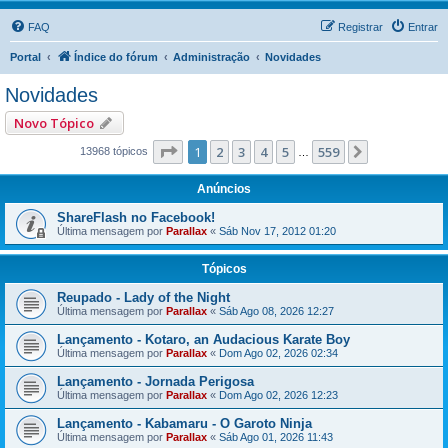
FAQ
Registrar
Entrar
Portal
Índice do fórum
Administração
Novidades
Novidades
Novo Tópico
Página
1
de
559
1
2
3
4
5
559
Próximo
13968 tópicos
…
Anúncios
ShareFlash no Facebook!
Última mensagem por
Parallax
«
Sáb Nov 17, 2012 01:20
Tópicos
Reupado - Lady of the Night
Última mensagem por
Parallax
«
Sáb Ago 08, 2026 12:27
Lançamento - Kotaro, an Audacious Karate Boy
Última mensagem por
Parallax
«
Dom Ago 02, 2026 02:34
Lançamento - Jornada Perigosa
Última mensagem por
Parallax
«
Dom Ago 02, 2026 12:23
Lançamento - Kabamaru - O Garoto Ninja
Última mensagem por
Parallax
«
Sáb Ago 01, 2026 11:43