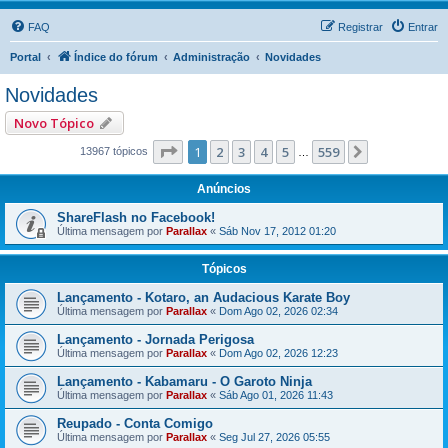
FAQ
Registrar
Entrar
Portal
Índice do fórum
Administração
Novidades
Novidades
Novo Tópico
Página
1
de
559
1
2
3
4
5
559
Próximo
13967 tópicos
…
Anúncios
ShareFlash no Facebook!
Última mensagem por
Parallax
«
Sáb Nov 17, 2012 01:20
Tópicos
Lançamento - Kotaro, an Audacious Karate Boy
Última mensagem por
Parallax
«
Dom Ago 02, 2026 02:34
Lançamento - Jornada Perigosa
Última mensagem por
Parallax
«
Dom Ago 02, 2026 12:23
Lançamento - Kabamaru - O Garoto Ninja
Última mensagem por
Parallax
«
Sáb Ago 01, 2026 11:43
Reupado - Conta Comigo
Última mensagem por
Parallax
«
Seg Jul 27, 2026 05:55