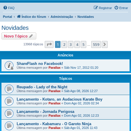
FAQ
Registrar
Entrar
Portal
Índice do fórum
Administração
Novidades
Novidades
Novo Tópico
Página
1
de
559
1
2
3
4
5
559
Próximo
13968 tópicos
…
Anúncios
ShareFlash no Facebook!
Última mensagem por
Parallax
«
Sáb Nov 17, 2012 01:20
Tópicos
Reupado - Lady of the Night
Última mensagem por
Parallax
«
Sáb Ago 08, 2026 12:27
Lançamento - Kotaro, an Audacious Karate Boy
Última mensagem por
Parallax
«
Dom Ago 02, 2026 02:34
Lançamento - Jornada Perigosa
Última mensagem por
Parallax
«
Dom Ago 02, 2026 12:23
Lançamento - Kabamaru - O Garoto Ninja
Última mensagem por
Parallax
«
Sáb Ago 01, 2026 11:43