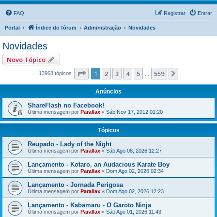
FAQ
Registrar
Entrar
Portal
Índice do fórum
Administração
Novidades
Novidades
Novo Tópico
Página
1
de
559
1
2
3
4
5
559
Próximo
13968 tópicos
…
Anúncios
ShareFlash no Facebook!
Última mensagem por
Parallax
«
Sáb Nov 17, 2012 01:20
Tópicos
Reupado - Lady of the Night
Última mensagem por
Parallax
«
Sáb Ago 08, 2026 12:27
Lançamento - Kotaro, an Audacious Karate Boy
Última mensagem por
Parallax
«
Dom Ago 02, 2026 02:34
Lançamento - Jornada Perigosa
Última mensagem por
Parallax
«
Dom Ago 02, 2026 12:23
Lançamento - Kabamaru - O Garoto Ninja
Última mensagem por
Parallax
«
Sáb Ago 01, 2026 11:43