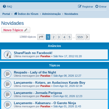
FAQ
Registrar
Entrar
Portal
Índice do fórum
Administração
Novidades
Novidades
Novo Tópico
Página
1
de
559
1
2
3
4
5
559
Próximo
13968 tópicos
…
Anúncios
ShareFlash no Facebook!
Última mensagem por
Parallax
«
Sáb Nov 17, 2012 01:20
Tópicos
Reupado - Lady of the Night
Última mensagem por
Parallax
«
Sáb Ago 08, 2026 12:27
Lançamento - Kotaro, an Audacious Karate Boy
Última mensagem por
Parallax
«
Dom Ago 02, 2026 02:34
Lançamento - Jornada Perigosa
Última mensagem por
Parallax
«
Dom Ago 02, 2026 12:23
Lançamento - Kabamaru - O Garoto Ninja
Última mensagem por
Parallax
«
Sáb Ago 01, 2026 11:43