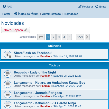
FAQ
Registrar
Entrar
Portal
Índice do fórum
Administração
Novidades
Novidades
Novo Tópico
Página
1
de
559
1
2
3
4
5
559
Próximo
13968 tópicos
…
Anúncios
ShareFlash no Facebook!
Última mensagem por
Parallax
«
Sáb Nov 17, 2012 01:20
Tópicos
Reupado - Lady of the Night
Última mensagem por
Parallax
«
Sáb Ago 08, 2026 12:27
Lançamento - Kotaro, an Audacious Karate Boy
Última mensagem por
Parallax
«
Dom Ago 02, 2026 02:34
Lançamento - Jornada Perigosa
Última mensagem por
Parallax
«
Dom Ago 02, 2026 12:23
Lançamento - Kabamaru - O Garoto Ninja
Última mensagem por
Parallax
«
Sáb Ago 01, 2026 11:43