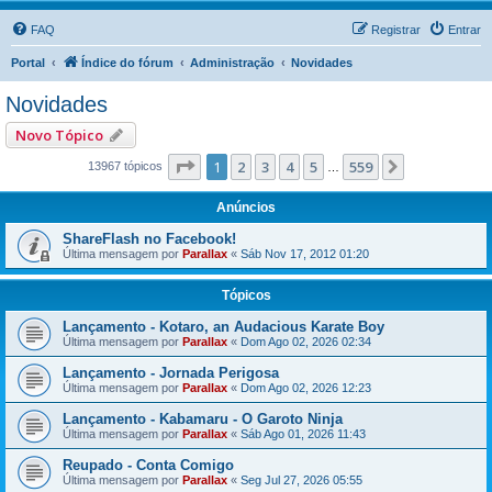
FAQ
Registrar
Entrar
Portal
Índice do fórum
Administração
Novidades
Novidades
Novo Tópico
Página
1
de
559
1
2
3
4
5
559
Próximo
13967 tópicos
…
Anúncios
ShareFlash no Facebook!
Última mensagem por
Parallax
«
Sáb Nov 17, 2012 01:20
Tópicos
Lançamento - Kotaro, an Audacious Karate Boy
Última mensagem por
Parallax
«
Dom Ago 02, 2026 02:34
Lançamento - Jornada Perigosa
Última mensagem por
Parallax
«
Dom Ago 02, 2026 12:23
Lançamento - Kabamaru - O Garoto Ninja
Última mensagem por
Parallax
«
Sáb Ago 01, 2026 11:43
Reupado - Conta Comigo
Última mensagem por
Parallax
«
Seg Jul 27, 2026 05:55