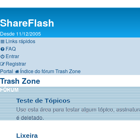
ShareFlash
Desde 11/12/2005
Links rápidos
FAQ
Entrar
Registrar
Portal
Índice do fórum
Trash Zone
Trash Zone
FÓRUM
Teste de Tópicos
Use esta área para testar algum tópico, assinatura
é deletado.
Lixeira