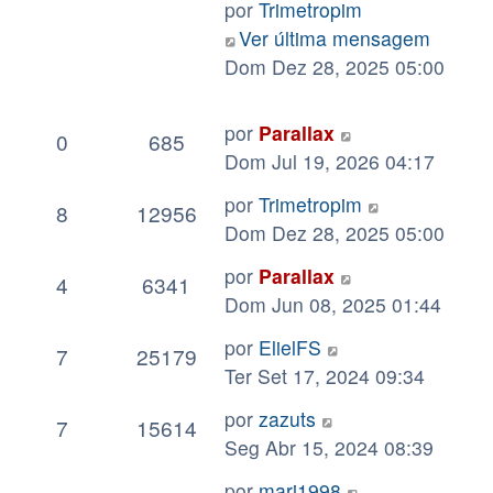
por
Trimetropim
Ver última mensagem
Dom Dez 28, 2025 05:00
RESPOSTAS
EXIBIÇÕES
ÚLTIMA MENSAGEM
por
Parallax
0
685
Dom Jul 19, 2026 04:17
por
Trimetropim
8
12956
Dom Dez 28, 2025 05:00
por
Parallax
4
6341
Dom Jun 08, 2025 01:44
por
ElielFS
7
25179
Ter Set 17, 2024 09:34
por
zazuts
7
15614
Seg Abr 15, 2024 08:39
por
mari1998