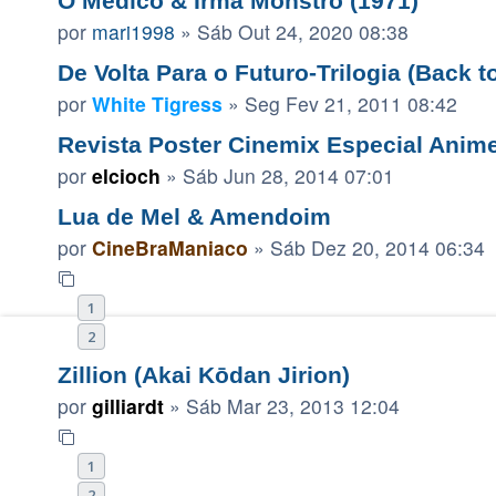
O Médico & Irmã Monstro (1971)
por
mari1998
»
Sáb Out 24, 2020 08:38
De Volta Para o Futuro-Trilogia (Back to
por
White Tigress
»
Seg Fev 21, 2011 08:42
Revista Poster Cinemix Especial Anim
por
elcioch
»
Sáb Jun 28, 2014 07:01
Lua de Mel & Amendoim
por
CineBraManiaco
»
Sáb Dez 20, 2014 06:34
1
2
Zillion (Akai Kōdan Jirion)
por
gilliardt
»
Sáb Mar 23, 2013 12:04
1
2