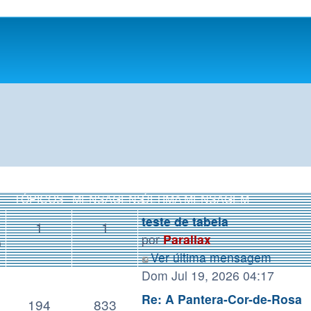
TÓPICOS
MENSAGENS
ÚLTIMA MENSAGEM
teste de tabela
1
1
por
Parallax
o
Ver última mensagem
Dom Jul 19, 2026 04:17
Re: A Pantera-Cor-de-Rosa
194
833