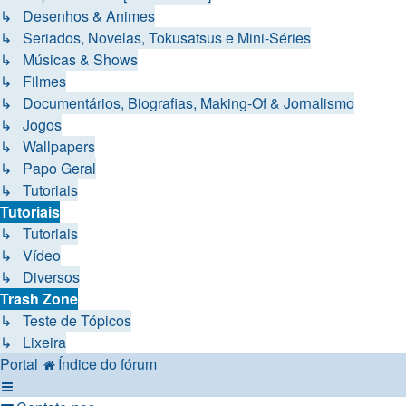
↳ Desenhos & Animes
↳ Seriados, Novelas, Tokusatsus e Mini-Séries
↳ Músicas & Shows
↳ Filmes
↳ Documentários, Biografias, Making-Of & Jornalismo
↳ Jogos
↳ Wallpapers
↳ Papo Geral
↳ Tutoriais
Tutoriais
↳ Tutoriais
↳ Vídeo
↳ Diversos
Trash Zone
↳ Teste de Tópicos
↳ Lixeira
Portal
Índice do fórum