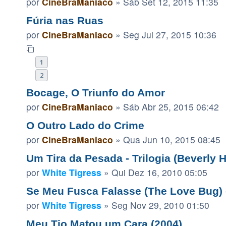
por
CineBraManiaco
»
Sáb Set 12, 2015 11:35
Fúria nas Ruas
por
CineBraManiaco
»
Seg Jul 27, 2015 10:36
1
2
Bocage, O Triunfo do Amor
por
CineBraManiaco
»
Sáb Abr 25, 2015 06:42
O Outro Lado do Crime
por
CineBraManiaco
»
Qua Jun 10, 2015 08:45
Um Tira da Pesada - Trilogia (Beverly H
por
White Tigress
»
Qui Dez 16, 2010 05:05
Se Meu Fusca Falasse (The Love Bug) 
por
White Tigress
»
Seg Nov 29, 2010 01:50
Meu Tio Matou um Cara (2004)