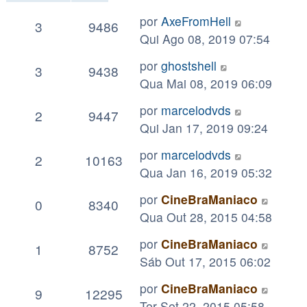
por
AxeFromHell
3
9486
Qui Ago 08, 2019 07:54
por
ghostshell
3
9438
Qua Mai 08, 2019 06:09
por
marcelodvds
2
9447
Qui Jan 17, 2019 09:24
por
marcelodvds
2
10163
Qua Jan 16, 2019 05:32
por
CineBraManiaco
0
8340
Qua Out 28, 2015 04:58
por
CineBraManiaco
1
8752
Sáb Out 17, 2015 06:02
por
CineBraManiaco
9
12295
Ter Set 22, 2015 05:58