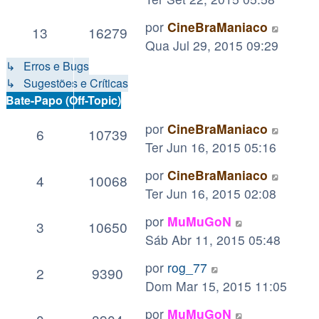
por
CineBraManiaco
13
16279
Qua Jul 29, 2015 09:29
↳ Erros e Bugs
↳ Sugestões e Críticas
Bate-Papo (Off-Topic)
por
CineBraManiaco
6
10739
Ter Jun 16, 2015 05:16
por
CineBraManiaco
4
10068
Ter Jun 16, 2015 02:08
por
MuMuGoN
3
10650
Sáb Abr 11, 2015 05:48
por
rog_77
2
9390
Dom Mar 15, 2015 11:05
por
MuMuGoN