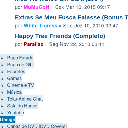
por
MuMuGoN
»
Sex Mar 13, 2015 09:17
Extras Se Meu Fusca Falasse (Bonus 
por
White Tigress
»
Sex Dez 10, 2010 02:47
Happy Tree Friends (Completo)
por
Parallax
»
Seg Nov 22, 2010 03:11
↳ Papo Furado
↳ Papo de Gibi
↳ Esportes
↳ Games
↳ Cinema e TV
↳ Música
↳ Toku-Anime Chat
↳ Sala do Humor
↳ Youtube
Design
↳ Capas de DVD [DVD Covers]