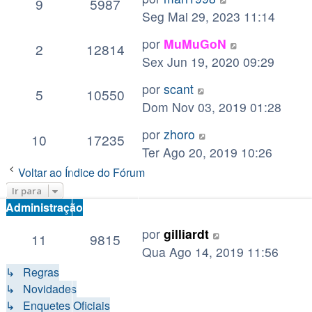
9
5987
Seg Mai 29, 2023 11:14
por
MuMuGoN
2
12814
Sex Jun 19, 2020 09:29
por
scant
5
10550
Dom Nov 03, 2019 01:28
por
zhoro
10
17235
Ter Ago 20, 2019 10:26
Voltar ao Índice do Fórum
Ir para
Administração
por
gilliardt
11
9815
Qua Ago 14, 2019 11:56
↳ Regras
↳ Novidades
↳ Enquetes Oficiais