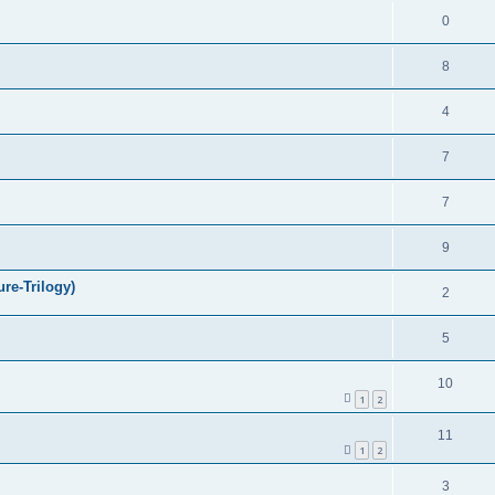
0
8
4
7
7
9
ure-Trilogy)
2
5
10
1
2
11
1
2
3