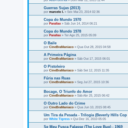
por
AxeFromHell
»
Dom Mar 22, 2015 11:44
Guerras Sujas (2013)
por
marcelo l.
»
Sex Mai 23, 2014 02:36
Copa do Mundo 1970
por
Parallax
»
Sáb Jun 14, 2014 06:21
Copa do Mundo 1978
por
Parallax
»
Ter Ago 25, 2015 05:09
O Baile
por
CineBraManiaco
»
Qua Out 28, 2015 04:58
A Primeira Página
por
CineBraManiaco
»
Sáb Out 17, 2015 06:01
O Pistoleiro
por
CineBraManiaco
»
Sáb Set 12, 2015 11:35
Fúria nas Ruas
por
CineBraManiaco
»
Seg Jul 27, 2015 10:36
Bocage, O Triunfo do Amor
por
CineBraManiaco
»
Sáb Abr 25, 2015 06:42
O Outro Lado do Crime
por
CineBraManiaco
»
Qua Jun 10, 2015 08:45
Um Tira da Pesada - Trilogia (Beverly Hills Cop 
por
White Tigress
»
Qui Dez 16, 2010 05:05
Se Meu Fusca Falasse (The Love Bug) - 1969