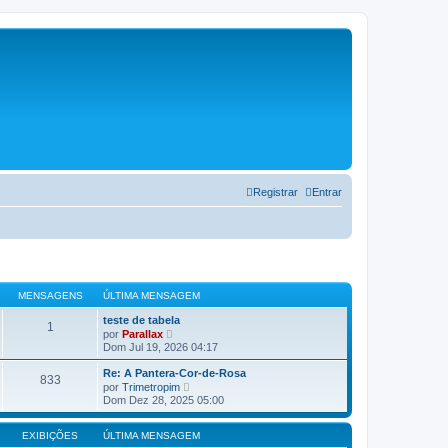
Registrar
Entrar
MENSAGENS
ÚLTIMA MENSAGEM
teste de tabela
1
V
por
Parallax
e
Dom Jul 19, 2026 04:17
r
ú
Re: A Pantera-Cor-de-Rosa
833
l
V
por
Trimetropim
t
e
Dom Dez 28, 2025 05:00
i
r
m
ú
a
l
EXIBIÇÕES
ÚLTIMA MENSAGEM
m
t