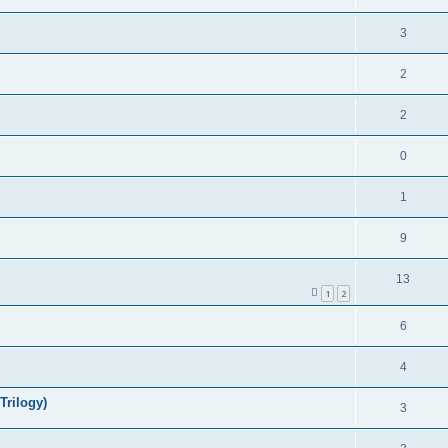
3
2
2
0
1
9
13
1
2
6
4
Trilogy)
3