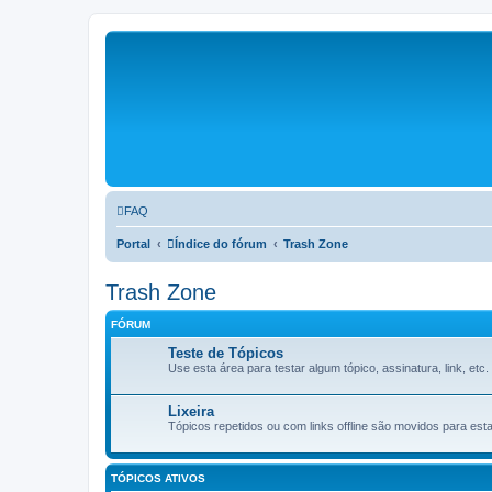
FAQ
Portal
Índice do fórum
Trash Zone
Trash Zone
FÓRUM
Teste de Tópicos
Use esta área para testar algum tópico, assinatura, link, etc
Lixeira
Tópicos repetidos ou com links offline são movidos para esta
TÓPICOS ATIVOS