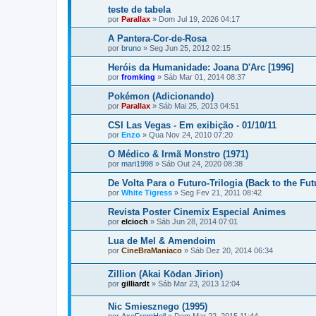
teste de tabela
por
Parallax
»
Dom Jul 19, 2026 04:17
A Pantera-Cor-de-Rosa
por
bruno
»
Seg Jun 25, 2012 02:15
Heróis da Humanidade: Joana D'Arc [1996]
por
fromking
»
Sáb Mar 01, 2014 08:37
Pokémon (Adicionando)
por
Parallax
»
Sáb Mai 25, 2013 04:51
CSI Las Vegas - Em exibição - 01/10/11
por
Enzo
»
Qua Nov 24, 2010 07:20
O Médico & Irmã Monstro (1971)
por
mari1998
»
Sáb Out 24, 2020 08:38
De Volta Para o Futuro-Trilogia (Back to the Fut
por
White Tigress
»
Seg Fev 21, 2011 08:42
Revista Poster Cinemix Especial Animes
por
elcioch
»
Sáb Jun 28, 2014 07:01
Lua de Mel & Amendoim
por
CineBraManiaco
»
Sáb Dez 20, 2014 06:34
Zillion (Akai Kōdan Jirion)
por
gilliardt
»
Sáb Mar 23, 2013 12:04
Nic Smiesznego (1995)