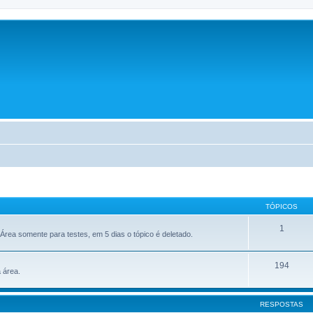
TÓPICOS
1
. Área somente para testes, em 5 dias o tópico é deletado.
194
 área.
RESPOSTAS