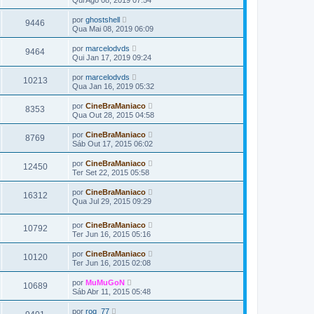
Qui Ago 08, 2019 07:54
por
ghostshell
9446
Qua Mai 08, 2019 06:09
por
marcelodvds
9464
Qui Jan 17, 2019 09:24
por
marcelodvds
10213
Qua Jan 16, 2019 05:32
por
CineBraManiaco
8353
Qua Out 28, 2015 04:58
por
CineBraManiaco
8769
Sáb Out 17, 2015 06:02
por
CineBraManiaco
12450
Ter Set 22, 2015 05:58
por
CineBraManiaco
16312
Qua Jul 29, 2015 09:29
por
CineBraManiaco
10792
Ter Jun 16, 2015 05:16
por
CineBraManiaco
10120
Ter Jun 16, 2015 02:08
por
MuMuGoN
10689
Sáb Abr 11, 2015 05:48
por
rog_77