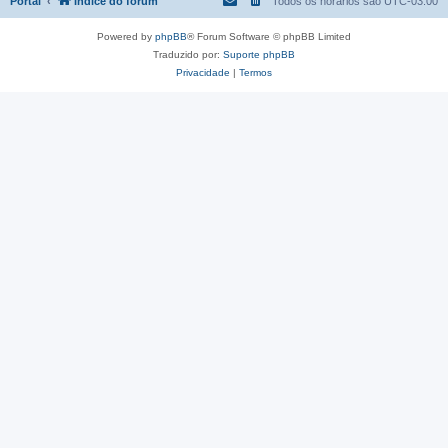
Portal
Índice do fórum
Todos os horários são
UTC-03:00
Powered by
phpBB
® Forum Software © phpBB Limited
Traduzido por:
Suporte phpBB
Privacidade
|
Termos