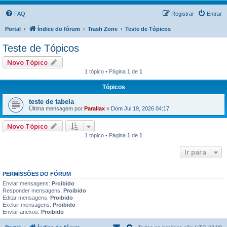
FAQ
Registrar
Entrar
Portal
Índice do fórum
Trash Zone
Teste de Tópicos
Teste de Tópicos
Novo Tópico
1 tópico • Página
1
de
1
Tópicos
teste de tabela
Última mensagem por
Parallax
«
Dom Jul 19, 2026 04:17
Novo Tópico
1 tópico • Página
1
de
1
Ir para
PERMISSÕES DO FÓRUM
Enviar mensagens:
Proibido
Responder mensagens:
Proibido
Editar mensagens:
Proibido
Excluir mensagens:
Proibido
Enviar anexos:
Proibido