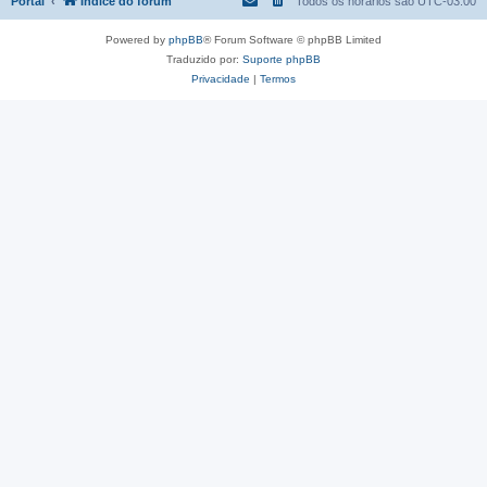
Portal
Índice do fórum
Todos os horários são
UTC-03:00
Powered by
phpBB
® Forum Software © phpBB Limited
Traduzido por:
Suporte phpBB
Privacidade
|
Termos