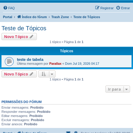
FAQ
Registrar
Entrar
Portal
Índice do fórum
Trash Zone
Teste de Tópicos
Teste de Tópicos
Novo Tópico
1 tópico • Página
1
de
1
Tópicos
teste de tabela
Última mensagem por
Parallax
«
Dom Jul 19, 2026 04:17
Novo Tópico
1 tópico • Página
1
de
1
Ir para
PERMISSÕES DO FÓRUM
Enviar mensagens:
Proibido
Responder mensagens:
Proibido
Editar mensagens:
Proibido
Excluir mensagens:
Proibido
Enviar anexos:
Proibido