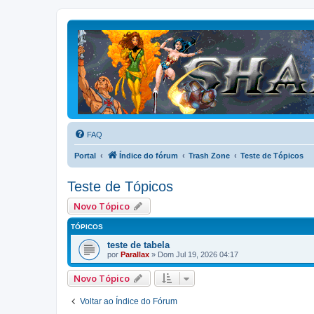
FAQ
Portal
Índice do fórum
Trash Zone
Teste de Tópicos
Teste de Tópicos
Novo Tópico
TÓPICOS
teste de tabela
por
Parallax
»
Dom Jul 19, 2026 04:17
Novo Tópico
Voltar ao Índice do Fórum