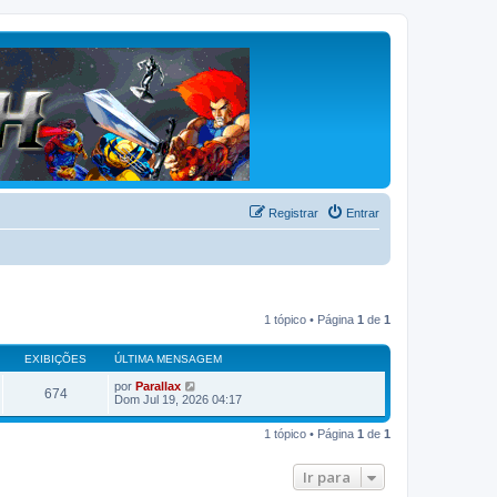
Registrar
Entrar
1 tópico • Página
1
de
1
EXIBIÇÕES
ÚLTIMA MENSAGEM
por
Parallax
674
Dom Jul 19, 2026 04:17
1 tópico • Página
1
de
1
Ir para