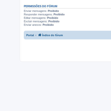
PERMISSÕES DO FÓRUM
Enviar mensagens:
Proibido
Responder mensagens:
Proibido
Editar mensagens:
Proibido
Excluir mensagens:
Proibido
Enviar anexos:
Proibido
Portal
Índice do fórum