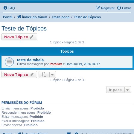
FAQ
Registrar
Entrar
Portal
Índice do fórum
Trash Zone
Teste de Tópicos
Teste de Tópicos
Novo Tópico
1 tópico • Página
1
de
1
Tópicos
teste de tabela
Última mensagem por
Parallax
«
Dom Jul 19, 2026 04:17
Novo Tópico
1 tópico • Página
1
de
1
Ir para
PERMISSÕES DO FÓRUM
Enviar mensagens:
Proibido
Responder mensagens:
Proibido
Editar mensagens:
Proibido
Excluir mensagens:
Proibido
Enviar anexos:
Proibido