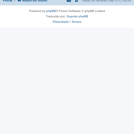
Portal
Índice do fórum
Todos os horários são
UTC-03:00
Powered by
phpBB
® Forum Software © phpBB Limited
Traduzido por:
Suporte phpBB
Privacidade
|
Termos