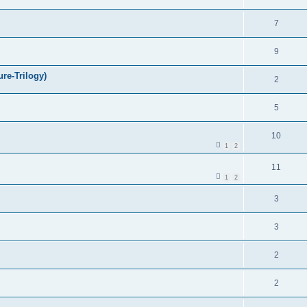
7
9
ure-Trilogy)
2
5
10
1
2
11
1
2
3
3
2
2