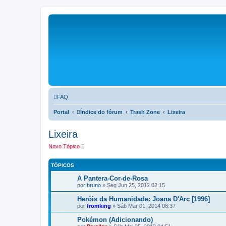
FAQ
Portal
Índice do fórum
Trash Zone
Lixeira
Lixeira
Novo Tópico
TÓPICOS
A Pantera-Cor-de-Rosa
por
bruno
»
Seg Jun 25, 2012 02:15
Heróis da Humanidade: Joana D'Arc [1996]
por
fromking
»
Sáb Mar 01, 2014 08:37
Pokémon (Adicionando)