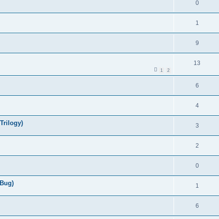
0
1
9
13
1
2
6
4
Trilogy)
3
2
0
 Bug)
1
6