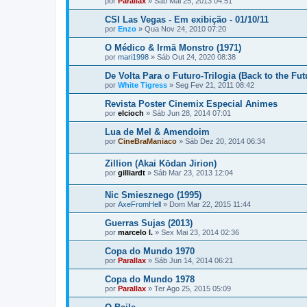
por
Parallax
»
Sáb Mai 25, 2013 04:51
CSI Las Vegas - Em exibição - 01/10/11
por
Enzo
»
Qua Nov 24, 2010 07:20
O Médico & Irmã Monstro (1971)
por
mari1998
»
Sáb Out 24, 2020 08:38
De Volta Para o Futuro-Trilogia (Back to the Fut
por
White Tigress
»
Seg Fev 21, 2011 08:42
Revista Poster Cinemix Especial Animes
por
elcioch
»
Sáb Jun 28, 2014 07:01
Lua de Mel & Amendoim
por
CineBraManiaco
»
Sáb Dez 20, 2014 06:34
Zillion (Akai Kōdan Jirion)
por
gilliardt
»
Sáb Mar 23, 2013 12:04
Nic Smiesznego (1995)
por
AxeFromHell
»
Dom Mar 22, 2015 11:44
Guerras Sujas (2013)
por
marcelo l.
»
Sex Mai 23, 2014 02:36
Copa do Mundo 1970
por
Parallax
»
Sáb Jun 14, 2014 06:21
Copa do Mundo 1978
por
Parallax
»
Ter Ago 25, 2015 05:09