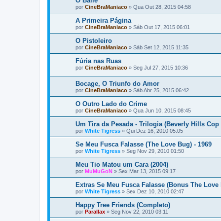
O Baile
por
CineBraManiaco
»
Qua Out 28, 2015 04:58
A Primeira Página
por
CineBraManiaco
»
Sáb Out 17, 2015 06:01
O Pistoleiro
por
CineBraManiaco
»
Sáb Set 12, 2015 11:35
Fúria nas Ruas
por
CineBraManiaco
»
Seg Jul 27, 2015 10:36
Bocage, O Triunfo do Amor
por
CineBraManiaco
»
Sáb Abr 25, 2015 06:42
O Outro Lado do Crime
por
CineBraManiaco
»
Qua Jun 10, 2015 08:45
Um Tira da Pesada - Trilogia (Beverly Hills Cop 
por
White Tigress
»
Qui Dez 16, 2010 05:05
Se Meu Fusca Falasse (The Love Bug) - 1969
por
White Tigress
»
Seg Nov 29, 2010 01:50
Meu Tio Matou um Cara (2004)
por
MuMuGoN
»
Sex Mar 13, 2015 09:17
Extras Se Meu Fusca Falasse (Bonus The Love
por
White Tigress
»
Sex Dez 10, 2010 02:47
Happy Tree Friends (Completo)
por
Parallax
»
Seg Nov 22, 2010 03:11