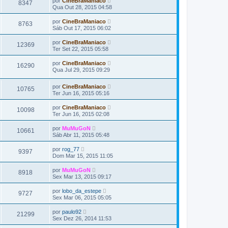
por
CineBraManiaco
8347
Qua Out 28, 2015 04:58
por
CineBraManiaco
8763
Sáb Out 17, 2015 06:02
por
CineBraManiaco
12369
Ter Set 22, 2015 05:58
por
CineBraManiaco
16290
Qua Jul 29, 2015 09:29
por
CineBraManiaco
10765
Ter Jun 16, 2015 05:16
por
CineBraManiaco
10098
Ter Jun 16, 2015 02:08
por
MuMuGoN
10661
Sáb Abr 11, 2015 05:48
por
rog_77
9397
Dom Mar 15, 2015 11:05
por
MuMuGoN
8918
Sex Mar 13, 2015 09:17
por
lobo_da_estepe
9727
Sex Mar 06, 2015 05:05
por
paulo92
21299
Sex Dez 26, 2014 11:53