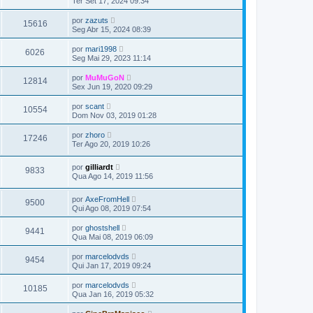
Ter Set 17, 2024 09:34
por
zazuts
15616
Seg Abr 15, 2024 08:39
por
mari1998
6026
Seg Mai 29, 2023 11:14
por
MuMuGoN
12814
Sex Jun 19, 2020 09:29
por
scant
10554
Dom Nov 03, 2019 01:28
por
zhoro
17246
Ter Ago 20, 2019 10:26
por
gilliardt
9833
Qua Ago 14, 2019 11:56
por
AxeFromHell
9500
Qui Ago 08, 2019 07:54
por
ghostshell
9441
Qua Mai 08, 2019 06:09
por
marcelodvds
9454
Qui Jan 17, 2019 09:24
por
marcelodvds
10185
Qua Jan 16, 2019 05:32