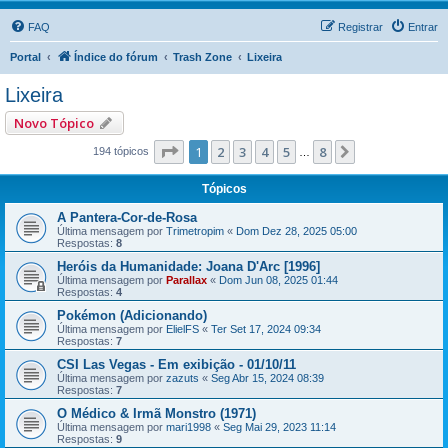
FAQ
Registrar
Entrar
Portal
Índice do fórum
Trash Zone
Lixeira
Lixeira
Novo Tópico
Página
1
de
8
1
2
3
4
5
8
Próximo
194 tópicos
…
Tópicos
A Pantera-Cor-de-Rosa
Última mensagem por
Trimetropim
«
Dom Dez 28, 2025 05:00
Respostas:
8
Heróis da Humanidade: Joana D'Arc [1996]
Última mensagem por
Parallax
«
Dom Jun 08, 2025 01:44
Respostas:
4
Pokémon (Adicionando)
Última mensagem por
ElielFS
«
Ter Set 17, 2024 09:34
Respostas:
7
CSI Las Vegas - Em exibição - 01/10/11
Última mensagem por
zazuts
«
Seg Abr 15, 2024 08:39
Respostas:
7
O Médico & Irmã Monstro (1971)
Última mensagem por
mari1998
«
Seg Mai 29, 2023 11:14
Respostas:
9