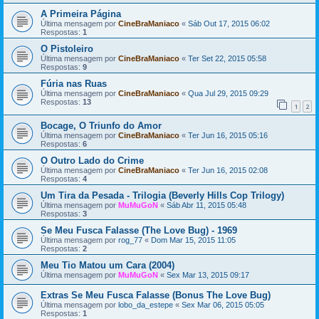
A Primeira Página
Última mensagem por
CineBraManiaco
«
Sáb Out 17, 2015 06:02
Respostas:
1
O Pistoleiro
Última mensagem por
CineBraManiaco
«
Ter Set 22, 2015 05:58
Respostas:
9
Fúria nas Ruas
Última mensagem por
CineBraManiaco
«
Qua Jul 29, 2015 09:29
Respostas:
13
1
2
Bocage, O Triunfo do Amor
Última mensagem por
CineBraManiaco
«
Ter Jun 16, 2015 05:16
Respostas:
6
O Outro Lado do Crime
Última mensagem por
CineBraManiaco
«
Ter Jun 16, 2015 02:08
Respostas:
4
Um Tira da Pesada - Trilogia (Beverly Hills Cop Trilogy)
Última mensagem por
MuMuGoN
«
Sáb Abr 11, 2015 05:48
Respostas:
3
Se Meu Fusca Falasse (The Love Bug) - 1969
Última mensagem por
rog_77
«
Dom Mar 15, 2015 11:05
Respostas:
2
Meu Tio Matou um Cara (2004)
Última mensagem por
MuMuGoN
«
Sex Mar 13, 2015 09:17
Extras Se Meu Fusca Falasse (Bonus The Love Bug)
Última mensagem por
lobo_da_estepe
«
Sex Mar 06, 2015 05:05
Respostas:
1