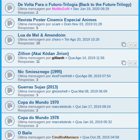
De Volta Para o Futuro-Trilogia (Back to the Future-Trilogy)
Última mensagem por
MuMuGoN
«
Sex Jun 19, 2020 09:29
Respostas:
2
Revista Poster Cinemix Especial Animes
Última mensagem por
scant
«
Dom Nov 03, 2019 01:28
Respostas:
5
Lua de Mel & Amendoim
Última mensagem por
zhoro
«
Ter Ago 20, 2019 10:26
Respostas:
10
1
2
Zillion (Akai Kōdan Jirion)
Última mensagem por
gilliardt
«
Qua Ago 14, 2019 11:56
Respostas:
11
1
2
Nic Smiesznego (1995)
Última mensagem por
AxeFromHell
«
Qui Ago 08, 2019 07:54
Respostas:
3
Guerras Sujas (2013)
Última mensagem por
ghostshell
«
Qua Mai 08, 2019 06:09
Respostas:
3
Copa do Mundo 1970
Última mensagem por
marcelodvds
«
Qui Jan 17, 2019 09:24
Respostas:
2
Copa do Mundo 1978
Última mensagem por
marcelodvds
«
Qua Jan 16, 2019 05:32
Respostas:
2
O Baile
Última mensagem por
CineBraManiaco
«
Qua Out 28, 2015 04:58