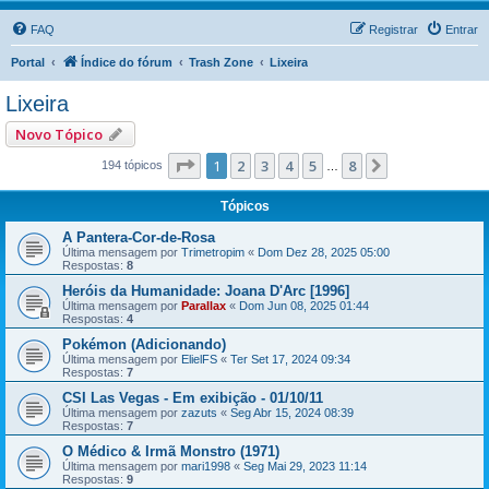
FAQ
Registrar
Entrar
Portal
Índice do fórum
Trash Zone
Lixeira
Lixeira
Novo Tópico
Página
1
de
8
1
2
3
4
5
8
Próximo
194 tópicos
…
Tópicos
A Pantera-Cor-de-Rosa
Última mensagem por
Trimetropim
«
Dom Dez 28, 2025 05:00
Respostas:
8
Heróis da Humanidade: Joana D'Arc [1996]
Última mensagem por
Parallax
«
Dom Jun 08, 2025 01:44
Respostas:
4
Pokémon (Adicionando)
Última mensagem por
ElielFS
«
Ter Set 17, 2024 09:34
Respostas:
7
CSI Las Vegas - Em exibição - 01/10/11
Última mensagem por
zazuts
«
Seg Abr 15, 2024 08:39
Respostas:
7
O Médico & Irmã Monstro (1971)
Última mensagem por
mari1998
«
Seg Mai 29, 2023 11:14
Respostas:
9