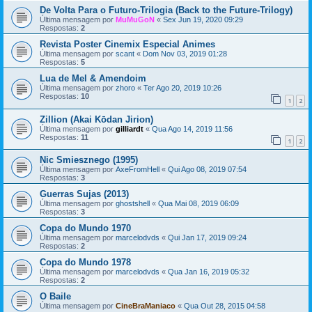
De Volta Para o Futuro-Trilogia (Back to the Future-Trilogy)
Última mensagem por
MuMuGoN
«
Sex Jun 19, 2020 09:29
Respostas:
2
Revista Poster Cinemix Especial Animes
Última mensagem por
scant
«
Dom Nov 03, 2019 01:28
Respostas:
5
Lua de Mel & Amendoim
Última mensagem por
zhoro
«
Ter Ago 20, 2019 10:26
Respostas:
10
1
2
Zillion (Akai Kōdan Jirion)
Última mensagem por
gilliardt
«
Qua Ago 14, 2019 11:56
Respostas:
11
1
2
Nic Smiesznego (1995)
Última mensagem por
AxeFromHell
«
Qui Ago 08, 2019 07:54
Respostas:
3
Guerras Sujas (2013)
Última mensagem por
ghostshell
«
Qua Mai 08, 2019 06:09
Respostas:
3
Copa do Mundo 1970
Última mensagem por
marcelodvds
«
Qui Jan 17, 2019 09:24
Respostas:
2
Copa do Mundo 1978
Última mensagem por
marcelodvds
«
Qua Jan 16, 2019 05:32
Respostas:
2
O Baile
Última mensagem por
CineBraManiaco
«
Qua Out 28, 2015 04:58