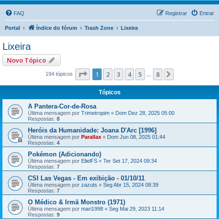
FAQ
Registrar
Entrar
Portal
Índice do fórum
Trash Zone
Lixeira
Lixeira
Novo Tópico
Página
1
de
8
1
2
3
4
5
8
Próximo
194 tópicos
…
Tópicos
A Pantera-Cor-de-Rosa
Última mensagem por
Trimetropim
«
Dom Dez 28, 2025 05:00
Respostas:
8
Heróis da Humanidade: Joana D'Arc [1996]
Última mensagem por
Parallax
«
Dom Jun 08, 2025 01:44
Respostas:
4
Pokémon (Adicionando)
Última mensagem por
ElielFS
«
Ter Set 17, 2024 09:34
Respostas:
7
CSI Las Vegas - Em exibição - 01/10/11
Última mensagem por
zazuts
«
Seg Abr 15, 2024 08:39
Respostas:
7
O Médico & Irmã Monstro (1971)
Última mensagem por
mari1998
«
Seg Mai 29, 2023 11:14
Respostas:
9