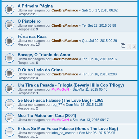
A Primeira Página
Última mensagem por
CineBraManiaco
«
Sáb Out 17, 2015 06:02
Respostas:
1
O Pistoleiro
Última mensagem por
CineBraManiaco
«
Ter Set 22, 2015 05:58
Respostas:
9
Fúria nas Ruas
Última mensagem por
CineBraManiaco
«
Qua Jul 29, 2015 09:29
Respostas:
13
1
2
Bocage, O Triunfo do Amor
Última mensagem por
CineBraManiaco
«
Ter Jun 16, 2015 05:16
Respostas:
6
O Outro Lado do Crime
Última mensagem por
CineBraManiaco
«
Ter Jun 16, 2015 02:08
Respostas:
4
Um Tira da Pesada - Trilogia (Beverly Hills Cop Trilogy)
Última mensagem por
MuMuGoN
«
Sáb Abr 11, 2015 05:48
Respostas:
3
Se Meu Fusca Falasse (The Love Bug) - 1969
Última mensagem por
rog_77
«
Dom Mar 15, 2015 11:05
Respostas:
2
Meu Tio Matou um Cara (2004)
Última mensagem por
MuMuGoN
«
Sex Mar 13, 2015 09:17
Extras Se Meu Fusca Falasse (Bonus The Love Bug)
Última mensagem por
lobo_da_estepe
«
Sex Mar 06, 2015 05:05
Respostas:
1