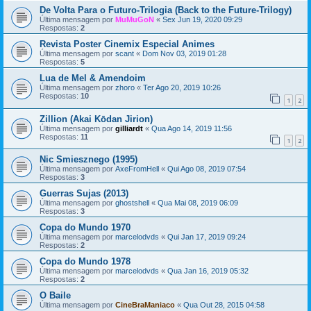
De Volta Para o Futuro-Trilogia (Back to the Future-Trilogy)
Última mensagem por
MuMuGoN
«
Sex Jun 19, 2020 09:29
Respostas:
2
Revista Poster Cinemix Especial Animes
Última mensagem por
scant
«
Dom Nov 03, 2019 01:28
Respostas:
5
Lua de Mel & Amendoim
Última mensagem por
zhoro
«
Ter Ago 20, 2019 10:26
Respostas:
10
1
2
Zillion (Akai Kōdan Jirion)
Última mensagem por
gilliardt
«
Qua Ago 14, 2019 11:56
Respostas:
11
1
2
Nic Smiesznego (1995)
Última mensagem por
AxeFromHell
«
Qui Ago 08, 2019 07:54
Respostas:
3
Guerras Sujas (2013)
Última mensagem por
ghostshell
«
Qua Mai 08, 2019 06:09
Respostas:
3
Copa do Mundo 1970
Última mensagem por
marcelodvds
«
Qui Jan 17, 2019 09:24
Respostas:
2
Copa do Mundo 1978
Última mensagem por
marcelodvds
«
Qua Jan 16, 2019 05:32
Respostas:
2
O Baile
Última mensagem por
CineBraManiaco
«
Qua Out 28, 2015 04:58