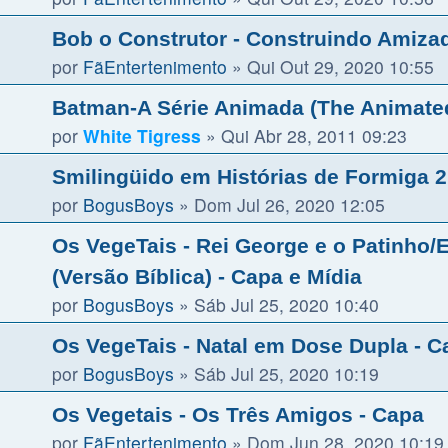
Bob o Construtor - Construindo Amiza
por
FãEntertenimento
»
Qui Out 29, 2020 10:55
Batman-A Série Animada (The Animated
por
White Tigress
»
Qui Abr 28, 2011 09:23
Smilingüido em Histórias de Formiga 2
por
BogusBoys
»
Dom Jul 26, 2020 12:05
Os VegeTais - Rei George e o Patinho/
(Versão Bíblica) - Capa e Mídia
por
BogusBoys
»
Sáb Jul 25, 2020 10:40
Os VegeTais - Natal em Dose Dupla - C
por
BogusBoys
»
Sáb Jul 25, 2020 10:19
Os Vegetais - Os Três Amigos - Capa
por
FãEntertenimento
»
Dom Jun 28, 2020 10:19