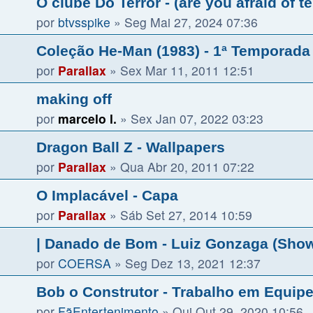
O clube Do Terror - (are you afraid of te
por
btvsspike
»
Seg Mai 27, 2024 07:36
Coleção He-Man (1983) - 1ª Temporada 
por
Parallax
»
Sex Mar 11, 2011 12:51
making off
por
marcelo l.
»
Sex Jan 07, 2022 03:23
Dragon Ball Z - Wallpapers
por
Parallax
»
Qua Abr 20, 2011 07:22
O Implacável - Capa
por
Parallax
»
Sáb Set 27, 2014 10:59
| Danado de Bom - Luiz Gonzaga (Show 
por
COERSA
»
Seg Dez 13, 2021 12:37
Bob o Construtor - Trabalho em Equipe
por
FãEntertenimento
»
Qui Out 29, 2020 10:56