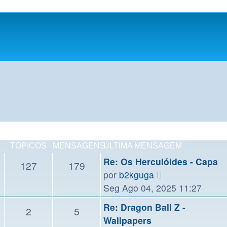
TÓPICOS
MENSAGENS
ÚLTIMA MENSAGEM
Re: Os Herculóides - Capa
127
179
Ver
por
b2kguga
última
Seg Ago 04, 2025 11:27
mensagem
Re: Dragon Ball Z -
2
5
Wallpapers