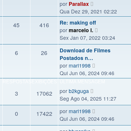
Ver
por
Parallax
última
Qua Dez 29, 2021 02:22
mensagem
Re: making off
45
416
Ver
por
marcelo l.
última
Sex Jan 07, 2022 03:24
mensagem
Download de Filmes
6
26
Postados n…
Ver
por
mari1998
última
Qui Jun 06, 2024 09:46
mensagem
RESPOSTAS
EXIBIÇÕES
ÚLTIMA MENSAGEM
por
b2kguga
3
17062
Seg Ago 04, 2025 11:27
por
mari1998
0
17422
Qui Jun 06, 2024 09:46