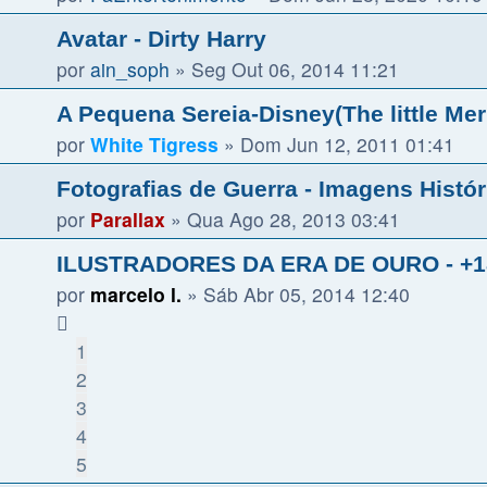
Avatar - Dirty Harry
por
ain_soph
»
Seg Out 06, 2014 11:21
A Pequena Sereia-Disney(The little Mer
por
White Tigress
»
Dom Jun 12, 2011 01:41
Fotografias de Guerra - Imagens Histór
por
Parallax
»
Qua Ago 28, 2013 03:41
ILUSTRADORES DA ERA DE OURO - +1
por
marcelo l.
»
Sáb Abr 05, 2014 12:40
1
2
3
4
5