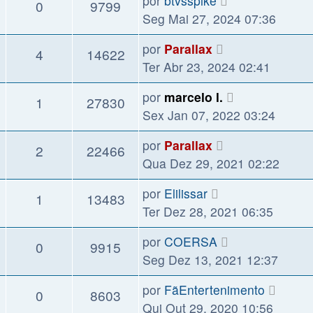
por
btvsspike
0
9799
Seg Mai 27, 2024 07:36
por
Parallax
4
14622
Ter Abr 23, 2024 02:41
por
marcelo l.
1
27830
Sex Jan 07, 2022 03:24
por
Parallax
2
22466
Qua Dez 29, 2021 02:22
por
Elilissar
1
13483
Ter Dez 28, 2021 06:35
por
COERSA
0
9915
Seg Dez 13, 2021 12:37
por
FãEntertenimento
0
8603
Qui Out 29, 2020 10:56