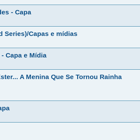
des - Capa
 Series)/Capas e mídias
 - Capa e Mídia
Ester... A Menina Que Se Tornou Rainha
apa