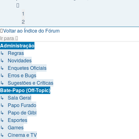
1
2
Voltar ao Índice do Fórum
Ir para
Administração
↳ Regras
↳ Novidades
↳ Enquetes Oficiais
↳ Erros e Bugs
↳ Sugestões e Críticas
Bate-Papo (Off-Topic)
↳ Sala Geral
↳ Papo Furado
↳ Papo de Gibi
↳ Esportes
↳ Games
↳ Cinema e TV